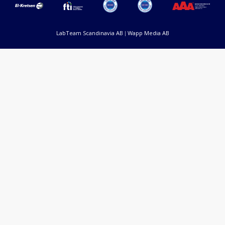
LabTeam Scandinavia AB
Wapp Media AB
|