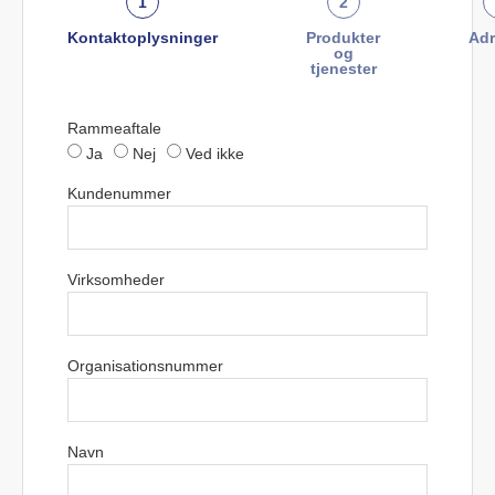
1
2
Kontaktoplysninger
Produkter
Adr
og
tjenester
Rammeaftale
Ja
Nej
Ved ikke
Kundenummer
Virksomheder
Organisationsnummer
Navn