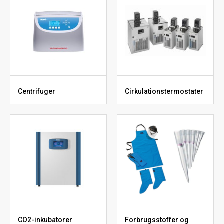
Centrifuger
Cirkulationstermostater
CO2-inkubatorer
Forbrugsstoffer og