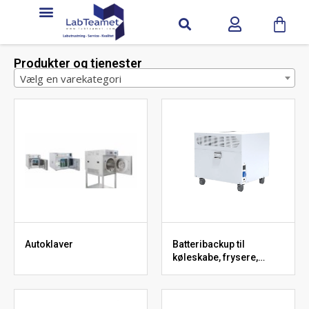
Produkter og tjenester
Vælg en varekategori
Autoklaver
Batteribackup til
køleskabe, frysere,
kølere og inkubatorer -
Nødstrømsforsyning