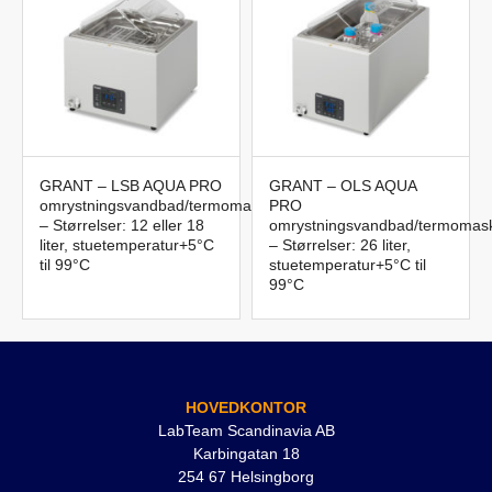
Vandbadsryster?
Kontakt os på 042-300 91 30 eller
labteamet@labteamet.com
GRANT – LSB AQUA PRO
GRANT – OLS AQUA
omrystningsvandbad/termomaskine
PRO
– Størrelser: 12 eller 18
omrystningsvandbad/termomas
liter, stuetemperatur+5°C
– Størrelser: 26 liter,
til 99°C
stuetemperatur+5°C til
99°C
HOVEDKONTOR
LabTeam Scandinavia AB
Karbingatan 18
254 67 Helsingborg