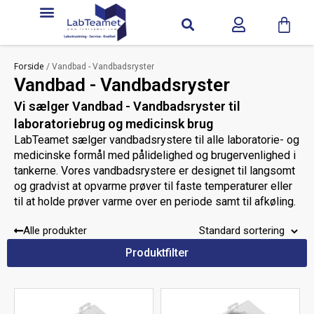
Forside
/ Vandbad - Vandbadsryster
Vandbad - Vandbadsryster
Vi sælger Vandbad - Vandbadsryster til
laboratoriebrug og medicinsk brug
LabTeamet sælger vandbadsrystere til alle laboratorie- og
medicinske formål med pålidelighed og brugervenlighed i
tankerne. Vores vandbadsrystere er designet til langsomt
og gradvist at opvarme prøver til faste temperaturer eller
til at holde prøver varme over en periode samt til afkøling.
Vi tilbyder vandbade og cirkulationstermostater som
Alle produkter
vandbade
uden omrystning
med eller
og
cirkulationstermostater
uden køling
med eller
.
Produktfilter
Kontakt os
Har du brug for mere hjælp?
, så hjælper vi
dig med at finde den rigtige vandbadshaker.
Brug for hjælp til at finde vej blandt Vandbad -