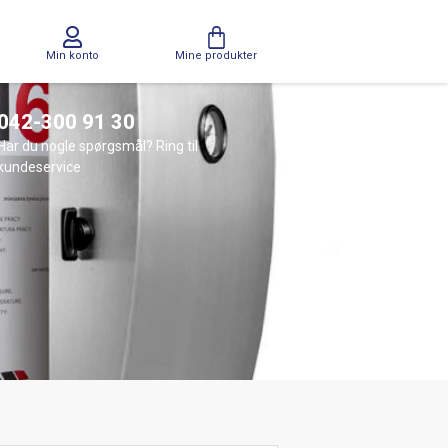
Min konto
Mine produkter
042-300 91 30
Har du nogle spørgsmål? Ring til
kundeservice