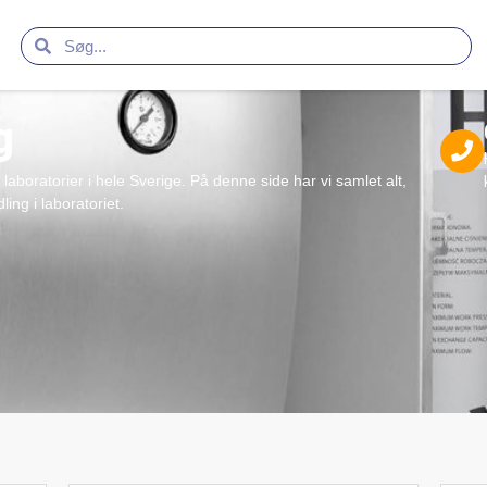
g
laboratorier i hele Sverige. På denne side har vi samlet alt,
ing i laboratoriet.