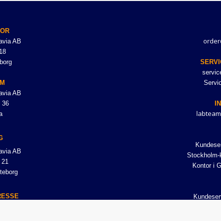
TOR
order
avia AB
18
borg
SERVI
servi
LM
Servi
avia AB
 36
I
labteam
a
G
Kundeser
avia AB
Stockholm-k
 21
Kontor i 
teborg
RESSE
Kundeser
avia AB
18