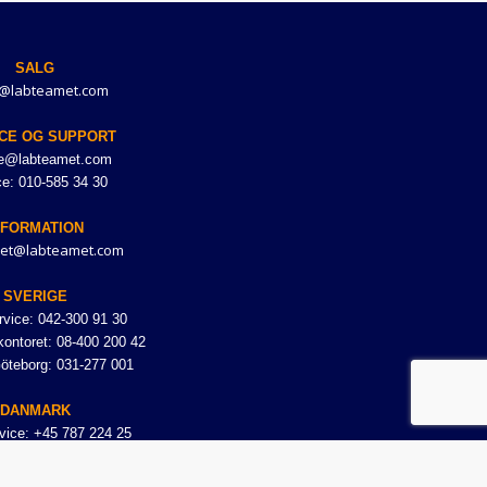
SALG
@labteamet.com
CE OG SUPPORT
ce@labteamet.com
ce: 010-585 34 30
NFORMATION
et@labteamet.com
SVERIGE
vice: 042-300 91 30
ontoret: 08-400 200 42
Göteborg: 031-277 001
DANMARK
vice: +45 787 224 25
NORGE