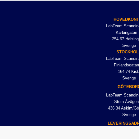
HOVEDKON
LabTeam Scandin
Karbingatan 
254 67 Helsing
Sverige
STOCKHO
LabTeam Scandin
Finlandsgatan
164 74 Kist
Sverige
GÖTEBOR
LabTeam Scandin
Stora Åvägen
436 34 Askim/Gö
Sverige
LEVERINGSAD
LabTeam Scandin
Karbingatan 