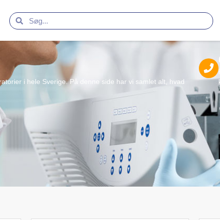
ratorier i hele Sverige. På denne side har vi samlet alt, hvad