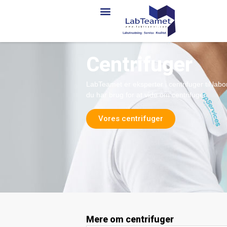
Centrifuger
LabTeamet er eksperter i centrifuger til labo
du har brug for at vide om centrifuger.
Vores centrifuger
Mere om centrifuger