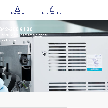
Min konto
Mine produkter
042-300 91 30
Har du nogle spørgsmål? Ring til
kundeservice