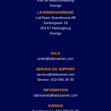
436 34 Askim/Göteborg
Sverige
LEVERINGSADRESSE
LabTeam Scandinavia AB
Karbingatan 18
254 67 Helsingborg
Sverige
SALG
order@labteamet.com
SERVICE OG SUPPORT
service@labteamet.com
Service: 010-585 34 30
INFORMATION
labteamet@labteamet.com
SVERIGE