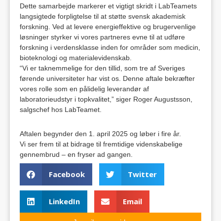
Dette samarbejde markerer et vigtigt skridt i LabTeamets
langsigtede forpligtelse til at støtte svensk akademisk
forskning. Ved at levere energieffektive og brugervenlige
løsninger styrker vi vores partneres evne til at udføre
forskning i verdensklasse inden for områder som medicin,
bioteknologi og materialevidenskab.
“Vi er taknemmelige for den tillid, som tre af Sveriges
førende universiteter har vist os. Denne aftale bekræfter
vores rolle som en pålidelig leverandør af
laboratorieudstyr i topkvalitet,” siger Roger Augustsson,
salgschef hos LabTeamet.
Aftalen begynder den 1. april 2025 og løber i fire år.
Vi ser frem til at bidrage til fremtidige videnskabelige
gennembrud – en fryser ad gangen.
Facebook
Twitter
LinkedIn
Email