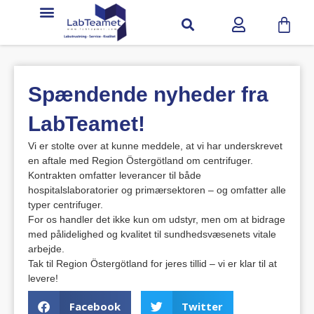
Service & support
Spændende nyheder fra
LabTeamet!
Vi er stolte over at kunne meddele, at vi har underskrevet
en aftale med Region Östergötland om centrifuger.
Kontrakten omfatter leverancer til både
hospitalslaboratorier og primærsektoren – og omfatter alle
typer centrifuger.
For os handler det ikke kun om udstyr, men om at bidrage
med pålidelighed og kvalitet til sundhedsvæsenets vitale
arbejde.
Tak til Region Östergötland for jeres tillid – vi er klar til at
levere!
Facebook
Twitter