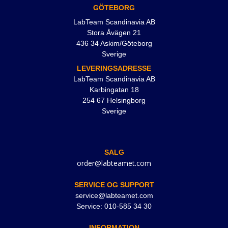
GÖTEBORG
LabTeam Scandinavia AB
Stora Åvägen 21
436 34 Askim/Göteborg
Sverige
LEVERINGSADRESSE
LabTeam Scandinavia AB
Karbingatan 18
254 67 Helsingborg
Sverige
SALG
order@labteamet.com
SERVICE OG SUPPORT
service@labteamet.com
Service: 010-585 34 30
INFORMATION