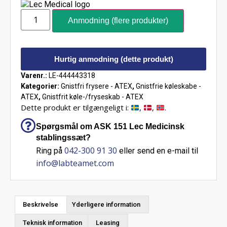
Anmodning (flere produkter)
Hurtig anmodning (dette produkt)
Varenr.:
LE-444443318
Kategorier:
Gnistfri frysere - ATEX
,
Gnistfrie køleskabe -
ATEX
,
Gnistfrit køle-/fryseskab - ATEX
Dette produkt er tilgængeligt i:
,
,
.
Spørgsmål om ASK 151 Lec Medicinsk
stablingssæt?
042-300 91 30
Ring på
eller send en e-mail til
info@labteamet.com
Beskrivelse
Yderligere information
Teknisk information
Leasing