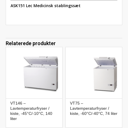
ASK151 Lec Medicinsk stablingssæt
Relaterede produkter
VT146 –
VT75 –
Lavtemperaturfryser /
Lavtemperaturfryser /
kiste, -45°C/-10°C, 140
kiste, -60°C/-40°C, 74 liter
liter