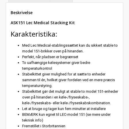
Beskrivelse
ASK151 Lec Medical Stacking Kit
Karakteristika:
Med Lec Medical-stablingssættet kan du sikkert stable to
model 151-brikker oven på hinanden.
Perfekt, når pladsen er begrænset
To uafhængige kølesystemer giver bedre
temperaturkontrol
Stabelkittet giver mulighed for at sætte to enheder
sammen til én, hvilket giver fordelen ved en mere præcis
temperaturstyring.
Stabelkittet gør det muligt at stable to model 151-enheder
oven på hinanden i en køle-/fryseskabs-,
køle-/fryseskabs- eller køle-/fryseskabskombination.
Let at bruge og tager kun fem minutter at installere
BEMÆRK kun egnet til LEC-model 151 (se mere under
teknisk info)
Fremstillet i Storbritannien