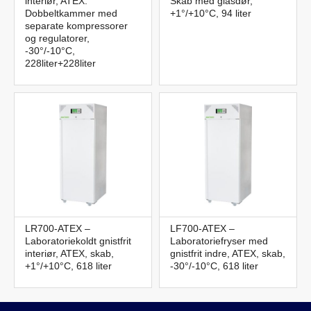
interiør, ATEX.
Skab med glasdør,
Dobbeltkammer med
+1°/+10°C, 94 liter
separate kompressorer
og regulatorer,
-30°/-10°C,
228liter+228liter
LR700-ATEX –
LF700-ATEX –
Laboratoriekoldt gnistfrit
Laboratoriefryser med
interiør, ATEX, skab,
gnistfrit indre, ATEX, skab,
+1°/+10°C, 618 liter
-30°/-10°C, 618 liter