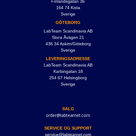
Finlandsgatan 36
164 74 Kista
Sverige
GÖTEBORG
LabTeam Scandinavia AB
Stora Åvägen 21
436 34 Askim/Göteborg
Sverige
LEVERINGSADRESSE
LabTeam Scandinavia AB
Karbingatan 18
254 67 Helsingborg
Sverige
SALG
order@labteamet.com
SERVICE OG SUPPORT
service@labteamet.com