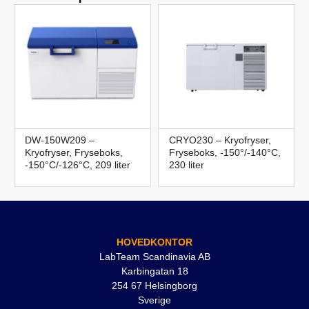
DW-150W209 –
CRYO230 – Kryofryser,
Kryofryser, Fryseboks,
Fryseboks, -150°/-140°C,
-150°C/-126°C, 209 liter
230 liter
HOVEDKONTOR
LabTeam Scandinavia AB
Karbingatan 18
254 67 Helsingborg
Sverige