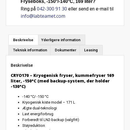
Fryseboks, -150°/-140°C, 169 liter?
042-300 91 30
Ring på
eller send en e-mail til
info@labteamet.com
Beskrivelse
Yderligere information
Teknisk information
Dokumenter
Leasing
Beskrivelse
CRYO170 – Kryogenisk fryser, kummefryser 169
liter, -150°C (med backup-system, der holder
-130°C)
-140 °C/ -150 °C
Kryogenisk kiste model – 171 L
Ægte dual-teknologi
Lavt energiforbrug
Forberedt til LN2-backup (valgfrit)
Støjreduktion