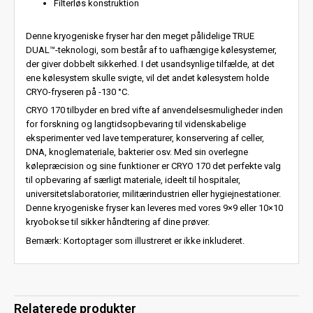
Filterløs konstruktion
Denne kryogeniske fryser har den meget pålidelige TRUE
DUAL™-teknologi, som består af to uafhængige kølesystemer,
der giver dobbelt sikkerhed. I det usandsynlige tilfælde, at det
ene kølesystem skulle svigte, vil det andet kølesystem holde
CRYO-fryseren på -130 °C.
CRYO 170 tilbyder en bred vifte af anvendelsesmuligheder inden
for forskning og langtidsopbevaring til videnskabelige
eksperimenter ved lave temperaturer, konservering af celler,
DNA, knoglemateriale, bakterier osv. Med sin overlegne
kølepræcision og sine funktioner er CRYO 170 det perfekte valg
til opbevaring af særligt materiale, ideelt til hospitaler,
universitetslaboratorier, militærindustrien eller hygiejnestationer.
Denne kryogeniske fryser kan leveres med vores 9×9 eller 10×10
kryobokse til sikker håndtering af dine prøver.
Bemærk: Kortoptager som illustreret er ikke inkluderet.
Relaterede produkter