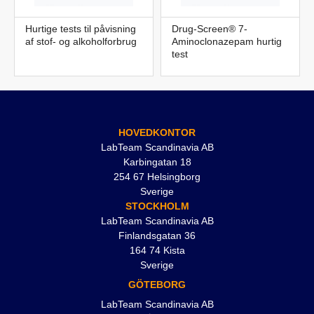
Hurtige tests til påvisning
Drug-Screen® 7-
af stof- og alkoholforbrug
Aminoclonazepam hurtig
test
HOVEDKONTOR
LabTeam Scandinavia AB
Karbingatan 18
254 67 Helsingborg
Sverige
STOCKHOLM
LabTeam Scandinavia AB
Finlandsgatan 36
164 74 Kista
Sverige
GÖTEBORG
LabTeam Scandinavia AB