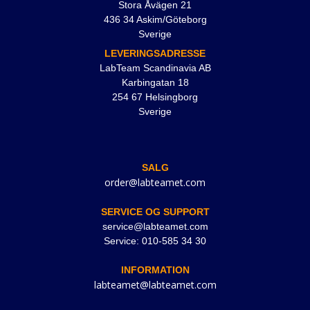
Stora Åvägen 21
436 34 Askim/Göteborg
Sverige
LEVERINGSADRESSE
LabTeam Scandinavia AB
Karbingatan 18
254 67 Helsingborg
Sverige
SALG
order@labteamet.com
SERVICE OG SUPPORT
service@labteamet.com
Service: 010-585 34 30
INFORMATION
labteamet@labteamet.com