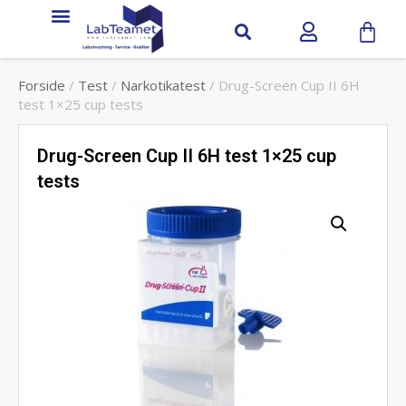
Forside
/
Test
/
Narkotikatest
/ Drug-Screen Cup II 6H
test 1×25 cup tests
Drug-Screen Cup II 6H test 1×25 cup
tests