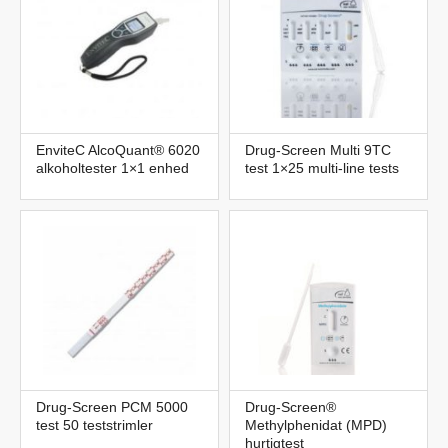
EnviteC AlcoQuant® 6020
Drug-Screen Multi 9TC
alkoholtester 1×1 enhed
test 1×25 multi-line tests
Drug-Screen PCM 5000
Drug-Screen®
test 50 teststrimler
Methylphenidat (MPD)
hurtigtest