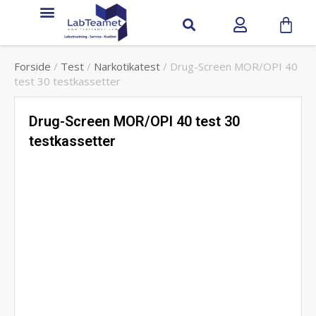
Service & support
Forside
/
Test
/
Narkotikatest
/ Drug-Screen MOR/OPI 40
test 30 testkassetter
Drug-Screen MOR/OPI 40 test 30
testkassetter