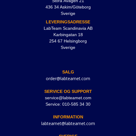
Stora Åvägen 21
436 34 Askim/Göteborg
Sverige
LEVERINGSADRESSE
LabTeam Scandinavia AB
Karbingatan 18
254 67 Helsingborg
Sverige
SALG
order@labteamet.com
SERVICE OG SUPPORT
service@labteamet.com
Service: 010-585 34 30
INFORMATION
labteamet@labteamet.com