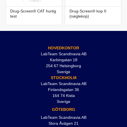
Drug-Screen® CAT hurtig
Drug-Screen® kop II
test
(nøglekop)
HOVEDKONTOR
LabTeam Scandinavia AB
Karbingatan 18
254 67 Helsingborg
Sverige
STOCKHOLM
LabTeam Scandinavia AB
Finlandsgatan 36
164 74 Kista
Sverige
GÖTEBORG
LabTeam Scandinavia AB
Stora Åvägen 21