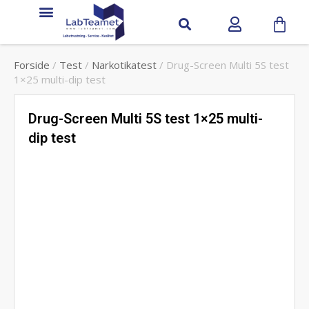
Service & support
Forside
/
Test
/
Narkotikatest
/ Drug-Screen Multi 5S test
1×25 multi-dip test
Drug-Screen Multi 5S test 1×25 multi-
dip test