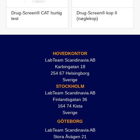
Drug-Screen® CAT hurtig
Drug-Screen® kop II
test
(nøglekop)
HOVEDKONTOR
LabTeam Scandinavia AB
Karbingatan 18
254 67 Helsingborg
Sverige
STOCKHOLM
LabTeam Scandinavia AB
Finlandsgatan 36
164 74 Kista
Sverige
GÖTEBORG
LabTeam Scandinavia AB
Stora Åvägen 21