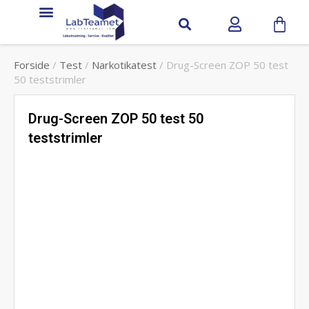
Service & support
Forside
/
Test
/
Narkotikatest
/ Drug-Screen ZOP 50 test
50 teststrimler
Drug-Screen ZOP 50 test 50
teststrimler