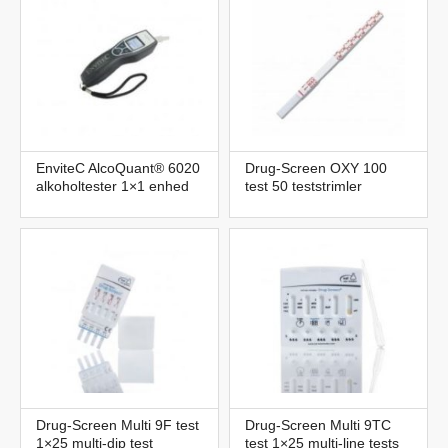
EnviteC AlcoQuant® 6020
Drug-Screen OXY 100
alkoholtester 1×1 enhed
test 50 teststrimler
Drug-Screen Multi 9F test
Drug-Screen Multi 9TC
1×25 multi-dip test
test 1×25 multi-line tests