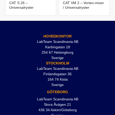
CAT S 26 –
CAT VM 2 – Vortex-mixer
Universalryster
/ Universalryster
HOVEDKONTOR
LabTeam Scandinavia AB
Karbingatan 18
254 67 Helsingborg
Sverige
STOCKHOLM
LabTeam Scandinavia AB
Finlandsgatan 36
164 74 Kista
Sverige
GÖTEBORG
LabTeam Scandinavia AB
Stora Åvägen 21
436 34 Askim/Göteborg