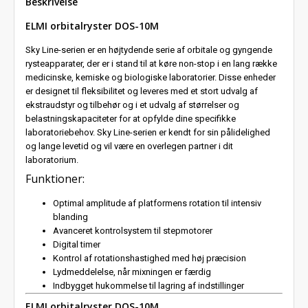
Beskrivelse
ELMI orbitalryster DOS-10M
Sky Line-serien er en højtydende serie af orbitale og gyngende
rysteapparater, der er i stand til at køre non-stop i en lang række
medicinske, kemiske og biologiske laboratorier. Disse enheder
er designet til fleksibilitet og leveres med et stort udvalg af
ekstraudstyr og tilbehør og i et udvalg af størrelser og
belastningskapaciteter for at opfylde dine specifikke
laboratoriebehov. Sky Line-serien er kendt for sin pålidelighed
og lange levetid og vil være en overlegen partner i dit
laboratorium.
Funktioner:
Optimal amplitude af platformens rotation til intensiv
blanding
Avanceret kontrolsystem til stepmotorer
Digital timer
Kontrol af rotationshastighed med høj præcision
Lydmeddelelse, når mixningen er færdig
Indbygget hukommelse til lagring af indstillinger
ELMI orbitalryster DOS-10M