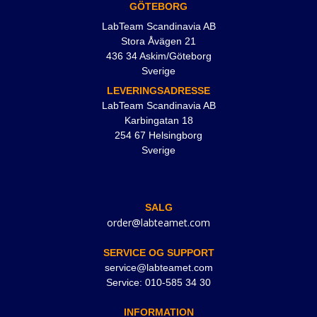
GÖTEBORG
LabTeam Scandinavia AB
Stora Åvägen 21
436 34 Askim/Göteborg
Sverige
LEVERINGSADRESSE
LabTeam Scandinavia AB
Karbingatan 18
254 67 Helsingborg
Sverige
SALG
order@labteamet.com
SERVICE OG SUPPORT
service@labteamet.com
Service: 010-585 34 30
INFORMATION