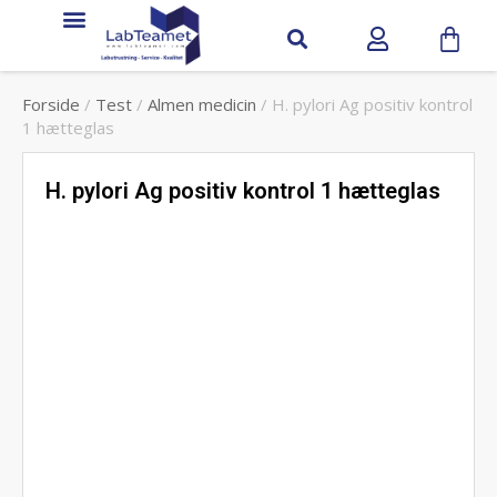
Service & support
Forside
/
Test
/
Almen medicin
/ H. pylori Ag positiv kontrol
1 hætteglas
H. pylori Ag positiv kontrol 1 hætteglas