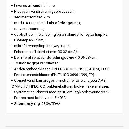
– Leveres af vand fra hanen.
– Niveauer i vandrensningsprocessen:
– sedimentforfilter 5µm,
– modul A (sediment-kulstof-blødgøring),
– omvendt osmose,
– dobbelt demineralisering på en blandet ionbytterharpiks,
– UV-lampe 254 nm,
– mikrofiltreringskapsel 0,45/0,2μm.
– Enhedens effektivitet min. 30-32 dm3/t.
– Demineraliseret vands ledningsevne < 0,06 μS/cm.
– To uafhængige vandindtag:
– Anden renhedsklasse (PN-EN ISO 3696:1999, ASTM, CLSI).
– Første renhedsklasse (PN-EN ISO 3696:1999, EP).
– Opnået vand kan bruges til instrumentelle analyser AAS,
ICP/MS, IC, HPLC, GC, bakteriekulturer, biokemiske analyser.
– Systemet er udstyret med en 10 dm3 trykopbevaringstank.
– Fodres med koldt vand: 5-40ºC.
– Strømforsyning: 230V/50Hz.