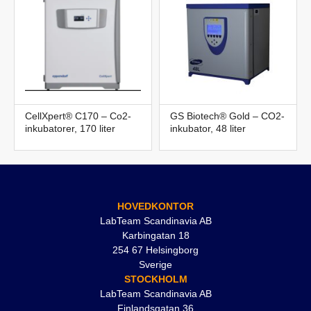
CellXpert® C170 – Co2-
GS Biotech® Gold – CO2-
inkubatorer, 170 liter
inkubator, 48 liter
HOVEDKONTOR
LabTeam Scandinavia AB
Karbingatan 18
254 67 Helsingborg
Sverige
STOCKHOLM
LabTeam Scandinavia AB
Finlandsgatan 36