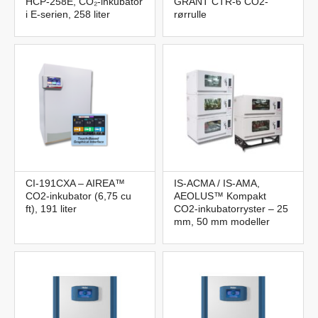
HCP-258E, CO₂-inkubator
GRANT CTR-6 CO2-
i E-serien, 258 liter
rørrulle
CI-191CXA – AIREA™
IS-ACMA / IS-AMA,
CO2-inkubator (6,75 cu
AEOLUS™ Kompakt
ft), 191 liter
CO2-inkubatorryster – 25
mm, 50 mm modeller