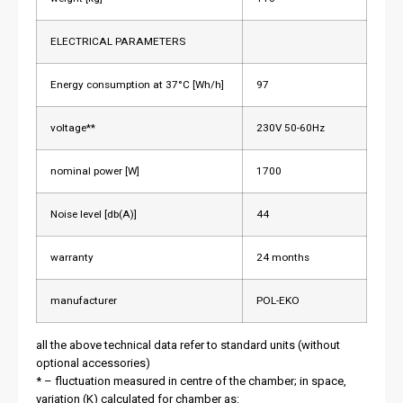
ELECTRICAL PARAMETERS
Energy consumption at 37°C [Wh/h]
97
voltage**
230V 50-60Hz
nominal power [W]
1700
Noise level [db(A)]
44
warranty
24 months
manufacturer
POL-EKO
all the above technical data refer to standard units (without
optional accessories)
* – fluctuation measured in centre of the chamber; in space,
variation (K) calculated for chamber as: