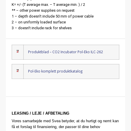
K= +/- (T average max. – T average min. ) / 2
** – other power supplies on request
1 – depth doesn’t include 50 mm of power cable
2 – on uniformly loaded surface
3 – doesn’t include rack for shelves
Produktblad – CO2 Incubator Pol-Eko ILC-262
Pol-Eko komplett produktkatalog
LEASING / LEJE / AFBETALING
Vores samarbejde med Svea betyder, at du hurtigt og nemt kan
få et forslag til finansiering, der passer til dine behov