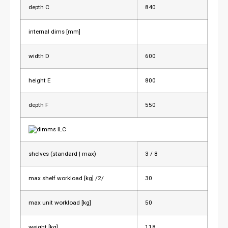
depth C
840
internal dims [mm]
width D
600
height E
800
depth F
550
shelves (standard | max)
3 / 8
max shelf workload [kg] /2/
30
max unit workload [kg]
50
weight [kg]
118