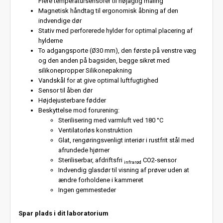
Flere temperatursensorer til nøjagtig måling
Magnetisk håndtag til ergonomisk åbning af den
indvendige dør
Stativ med perforerede hylder for optimal placering af
hylderne
To adgangsporte (Ø30 mm), den første på venstre væg
og den anden på bagsiden, begge sikret med
silikonepropper Silikonepakning
Vandskål for at give optimal luftfugtighed
Sensor til åben dør
Højdejusterbare fødder
Beskyttelse mod forurening:
Sterilisering med varmluft ved 180 °C
Ventilatorløs konstruktion
Glat, rengøringsvenligt interiør i rustfrit stål med
afrundede hjørner
Steriliserbar, afdriftsfri
CO2-sensor
infrarød
Indvendig glasdør til visning af prøver uden at
ændre forholdene i kammeret
Ingen gemmesteder
Spar plads i dit laboratorium