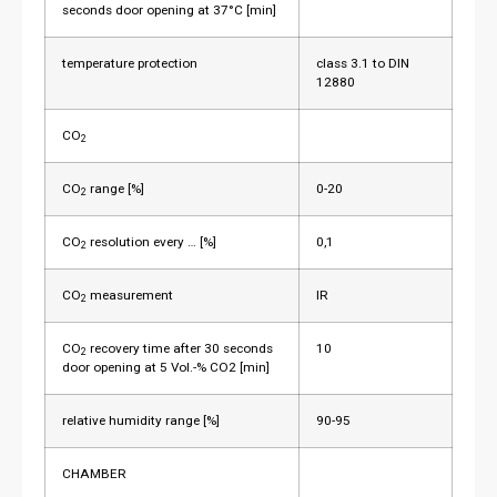
seconds door opening at 37°C [min]
temperature protection
class 3.1 to DIN
12880
CO
2
CO
range [%]
0-20
2
CO
resolution every … [%]
0,1
2
CO
measurement
IR
2
CO
recovery time after 30 seconds
10
2
door opening at 5 Vol.-% CO2 [min]
relative humidity range [%]
90-95
CHAMBER