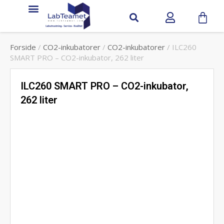
Service & support
Forside
/
CO2-inkubatorer
/
CO2-inkubatorer
/ ILC260
SMART PRO – CO2-inkubator, 262 liter
ILC260 SMART PRO – CO2-inkubator,
262 liter