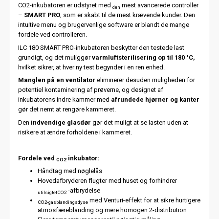
CO2-inkubatoren er udstyret med
mest avancerede controller
den
–
SMART PRO
, som er skabt til de mest krævende kunder. Den
intuitive menu og brugervenlige software er blandt de mange
fordele ved controlleren.
ILC 180 SMART PRO-inkubatoren beskytter den testede last
grundigt, og det muliggør
varmluftsterilisering op til 180 °C,
hvilket sikrer, at hver ny test begynder i en ren enhed.
Manglen på en ventilator
eliminerer desuden muligheden for
potentiel kontaminering af prøverne, og designet af
inkubatorens indre kammer med
afrundede hjørner og kanter
gør det nemt at rengøre kammeret.
Den
indvendige glasdør
gør det muligt at se lasten uden at
risikere at ændre forholdene i kammeret.
Fordele ved
inkubator:
CO2
Håndtag med nøglelås
Hovedafbryderen flugter med huset og forhindrer
-afbrydelse
utilsigtetCO2
med Venturi-effekt for at sikre hurtigere
CO2-gasblandingsdyse
atmosfæreblanding og mere homogen 2-distribution