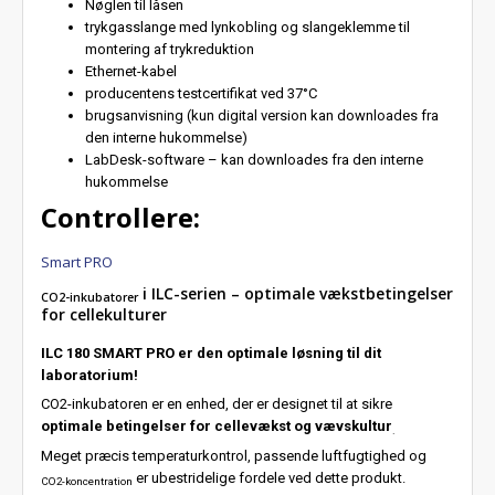
Nøglen til låsen
trykgasslange med lynkobling og slangeklemme til
montering af trykreduktion
Ethernet-kabel
producentens testcertifikat ved 37°C
brugsanvisning (kun digital version kan downloades fra
den interne hukommelse)
LabDesk-software – kan downloades fra den interne
hukommelse
Controllere:
Smart PRO
i ILC-serien – optimale vækstbetingelser
CO2-inkubatorer
for cellekulturer
ILC 180 SMART PRO er den optimale løsning til dit
laboratorium!
CO2-inkubatoren er en enhed, der er designet til at sikre
optimale betingelser for cellevækst og vævskultur
.
Meget præcis temperaturkontrol, passende luftfugtighed og
er ubestridelige fordele ved dette produkt.
CO2-koncentration