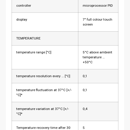
controller
microprocessor PID
display
7″ full colour touch
screen
TEMPERATURE
temperature range [°C]
5°C above ambient
temperature …
+50°C
temperature resolution every … [°C]
0,1
temperature fluctuation at 37°C [+/-
0,1
°C]*
temperature variation at 37°C [+/-
0,4
°C]*
Temperature recovery time after 30
5