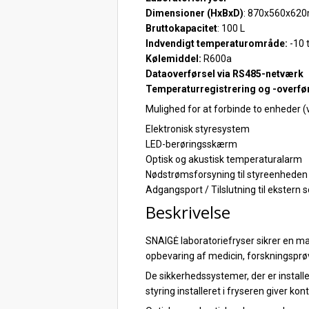
Dimensioner (HxBxD)
: 870x560x62
Bruttokapacitet
: 100 L
Indvendigt temperaturområde:
-10 t
Kølemiddel:
R600a
Dataoverførsel via RS485-netværk
Temperaturregistrering og -overførs
Mulighed for at forbinde to enheder 
Elektronisk styresystem
LED-berøringsskærm
Optisk og akustisk temperaturalarm
Nødstrømsforsyning til styreenheden
Adgangsport / Tilslutning til ekstern 
Beskrivelse
SNAIGĖ laboratoriefryser sikrer en ma
opbevaring af medicin, forskningsprøv
De sikkerhedssystemer, der er installe
styring installeret i fryseren giver ko