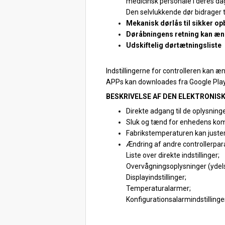
medicinsk personale i deres dagl
Den selvlukkende dør bidrager t
Mekanisk dørlås til sikker op
Døråbningens retning kan æ
Udskiftelig dørtætningsliste
Indstillingerne for controlleren kan
APPs kan downloades fra Google Play
BESKRIVELSE AF DEN ELEKTRONIS
Direkte adgang til de oplysninge
Sluk og tænd for enhedens komp
Fabrikstemperaturen kan justere
Ændring af andre controllerpar
Liste over direkte indstillinger;
Overvågningsoplysninger (ydels
Displayindstillinger;
Temperaturalarmer;
Konfigurationsalarmindstillinge