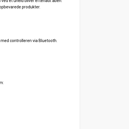
 ved et uheld bliver efterladt åben.
e opbevarede produkter.
med controlleren via Bluetooth.
rm: