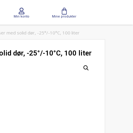
Min konto
Mine produkter
r med solid dør, -25°/-10°C, 100 liter
d dør, -25°/-10°C, 100 liter