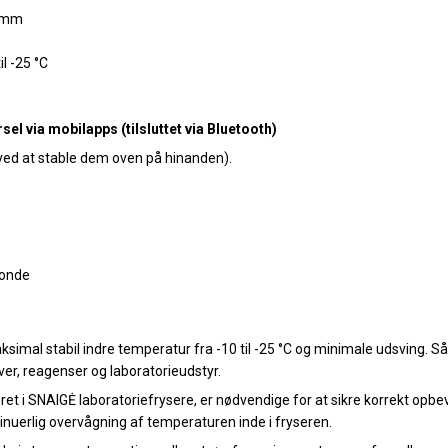
0mm
il -25 °C
el via mobilapps (tilsluttet via Bluetooth)
(ved at stable dem oven på hinanden).
sonde
ksimal stabil indre temperatur fra -10 til -25 °C og minimale udsving. S
er, reagenser og laboratorieudstyr.
ret i SNAIGĖ laboratoriefrysere, er nødvendige for at sikre korrekt opbe
ntinuerlig overvågning af temperaturen inde i fryseren.