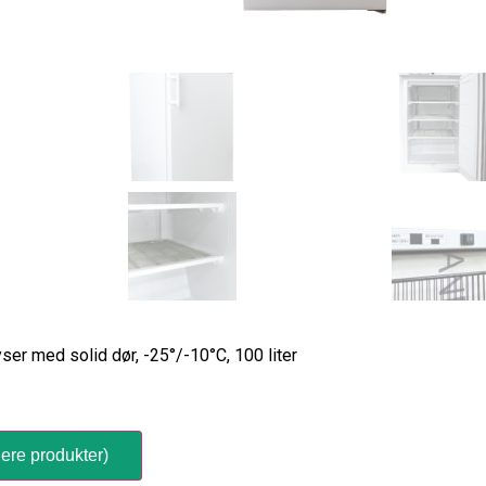
yser med solid dør, -25°/-10°C, 100 liter
ere produkter)