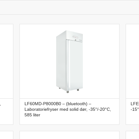
,
LF60MD-P8000B0 – (bluetooth) –
LFE6
Laboratoriefryser med solid dør, -35°/-20°C,
-15°
585 liter