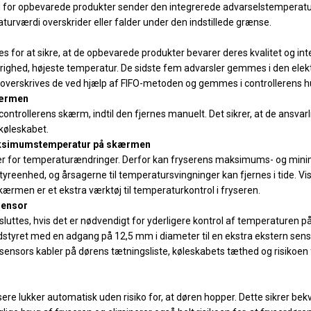
d for opbevarede produkter sender den integrerede advarselstemperatu
turværdi overskrider eller falder under den indstillede grænse.
 for at sikre, at de opbevarede produkter bevarer deres kvalitet og integ
 varighed, højeste temperatur. De sidste fem advarsler gemmes i den ele
, overskrives de ved hjælp af FIFO-metoden og gemmes i controllerens
kærmen
ntrollerens skærm, indtil den fjernes manuelt. Det sikrer, at de ansvarli
 køleskabet.
aksimumstemperatur på skærmen
er for temperaturændringer. Derfor kan fryserens maksimums- og min
yreenhed, og årsagerne til temperatursvingninger kan fjernes i tide. 
men er et ekstra værktøj til temperaturkontrol i fryseren.
sensor
lsluttes, hvis det er nødvendigt for yderligere kontrol af temperaturen 
dstyret med en adgang på 12,5 mm i diameter til en ekstra ekstern sen
sensors kabler på dørens tætningsliste, køleskabets tæthed og risikoen
sere lukker automatisk uden risiko for, at døren hopper. Dette sikrer b