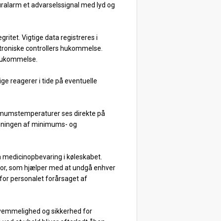
ralarm et advarselssignal med lyd og
ritet. Vigtige data registreres i
ktroniske controllers hukommelse.
 hukommelse.
ge reagerer i tide på eventuelle
imumstemperaturer ses direkte på
Visningen af minimums- og
på medicinopbevaring i køleskabet.
sor, som hjælper med at undgå enhver
 for personalet forårsaget af
ekvemmelighed og sikkerhed for