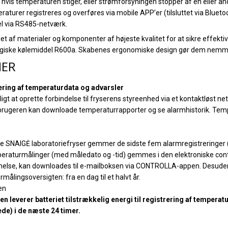
 hvis temperaturen stiger, eller strømforsyningen stopper af en eller an
raturer registreres og overføres via mobile APP’er (tilsluttet via Blueto
el via RS485-netværk.
t af materialer og komponenter af højeste kvalitet for at sikre effektiv k
ogiske kølemiddel R600a. Skabenes ergonomiske design gør dem nemme
NER
ering af temperaturdata og advarsler
 at oprette forbindelse til fryserens styreenhed via et kontaktløst n
 brugeren kan downloade temperaturrapporter og se alarmhistorik. Temp
e SNAIGĖ laboratoriefryser gemmer de sidste fem alarmregistreringer
eraturmålinger (med måledato og -tid) gemmes i den elektroniske cont
melse, kan downloades til e-mailboksen via CONTROLLA-appen. Desuden
ålingsoversigten: fra en dag til et halvt år.
en
ngen leverer batteriet tilstrækkelig energi til registrering af temperat
ede) i de næste 24 timer.