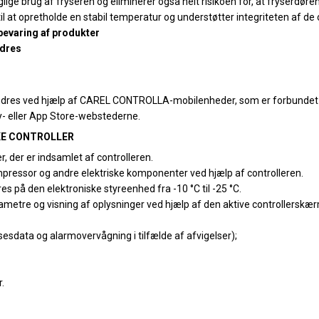
ige brug af fryseren og eliminerer også helt risikoen for, at fryserdøren
il at opretholde en stabil temperatur og understøtter integriteten af d
bevaring af produkter
ndres
 ændres ved hjælp af CAREL CONTROLLA-mobilenheder, som er forbundet 
- eller App Store-webstederne.
KE CONTROLLER
r, der er indsamlet af controlleren.
ressor og andre elektriske komponenter ved hjælp af controlleren.
s på den elektroniske styreenhed fra -10 °C til -25 °C.
ametre og visning af oplysninger ved hjælp af den aktive controllerskæ
esdata og alarmovervågning i tilfælde af afvigelser);
r.