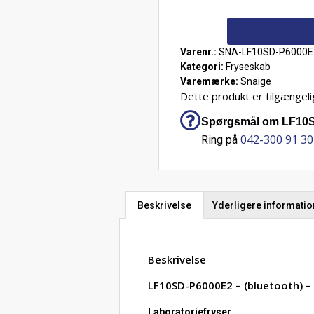
Varenr.:
SNA-LF10SD-P6000E
Kategori:
Fryseskab
Varemærke:
Snaige
Dette produkt er tilgængelig
Spørgsmål om LF10SD-
042-300 91 30
Ring på
Beskrivelse
Yderligere informatio
Beskrivelse
LF10SD-P6000E2 – (bluetooth) – L
Laboratoriefryser