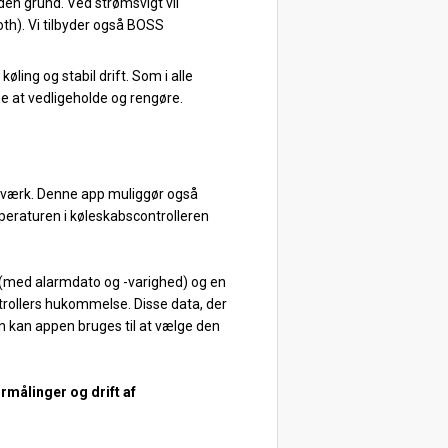
den grund. Ved strømsvigt vil
oth). Vi tilbyder også BOSS
øling og stabil drift. Som i alle
 at vedligeholde og rengøre.
etværk. Denne app muliggør også
eraturen i køleskabscontrolleren
 (med alarmdato og -varighed) og en
rollers hukommelse. Disse data, der
 kan appen bruges til at vælge den
urmålinger og drift af