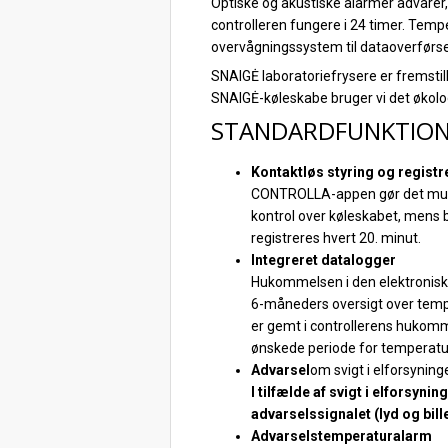
Optiske og akustiske alarmer advarer,
controlleren fungere i 24 timer. Tempe
overvågningssystem til dataoverførs
SNAIGĖ laboratoriefrysere er fremstille
SNAIGĖ-køleskabe bruger vi det økol
STANDARDFUNKTIO
Kontaktløs styring og registr
CONTROLLA-appen gør det muligt
kontrol over køleskabet, mens
registreres hvert 20. minut.
Integreret datalogger
Hukommelsen i den elektronisk
6-måneders oversigt over temp
er gemt i controllerens hukom
ønskede periode for temperaturm
Advarsel
om svigt i elforsyning
I tilfælde af svigt i elforsyni
advarselssignalet (lyd og bill
Advarselstemperaturalarm