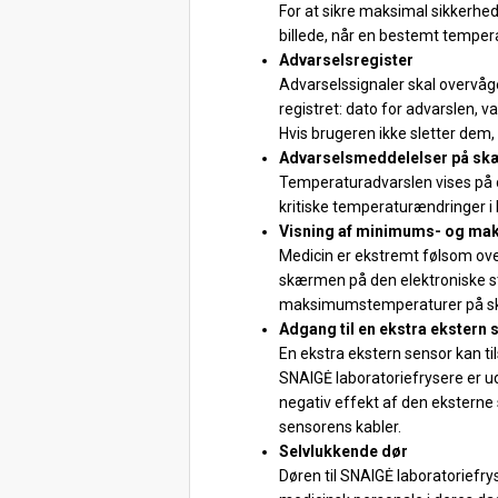
For at sikre maksimal sikkerhe
billede, når en bestemt tempera
Advarselsregister
Advarselssignaler skal overvåges
registret: dato for advarslen,
Hvis brugeren ikke sletter dem
Advarselsmeddelelser på s
Temperaturadvarslen vises på co
kritiske temperaturændringer i
Visning af minimums- og m
Medicin er ekstremt følsom ov
skærmen på den elektroniske st
maksimumstemperaturer på skær
Adgang til en ekstra ekstern 
En ekstra ekstern sensor kan ti
SNAIGĖ laboratoriefrysere er u
negativ effekt af den eksterne 
sensorens kabler.
Selvlukkende dør
Døren til SNAIGĖ laboratoriefry