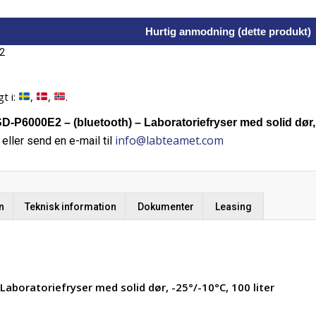
Hurtig anmodning (dette produkt)
2
t i:
,
,
.
P6000E2 – (bluetooth) – Laboratoriefryser med solid dør, -2
info@labteamet.com
eller send en e-mail til
n
Teknisk information
Dokumenter
Leasing
aboratoriefryser med solid dør, -25°/-10°C, 100 liter