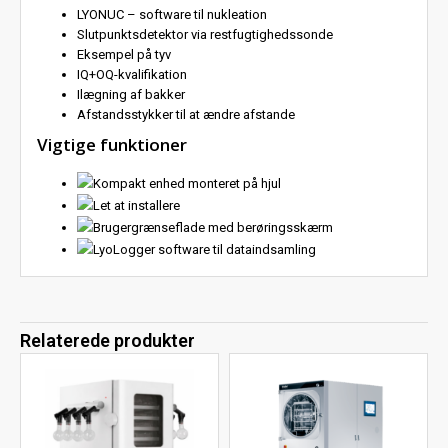
LYONUC – software til nukleation
Slutpunktsdetektor via restfugtighedssonde
Eksempel på tyv
IQ+OQ-kvalifikation
Ilægning af bakker
Afstandsstykker til at ændre afstande
Vigtige funktioner
Kompakt enhed monteret på hjul
Let at installere
Brugergrænseflade med berøringsskærm
LyoLogger software til dataindsamling
Relaterede produkter