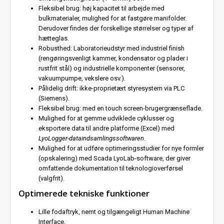
Fleksibel brug: høj kapacitet til arbejde med
bulkmaterialer, mulighed for at fastgøre manifolder.
Derudover findes der forskellige størrelser og typer af
hætteglas.
Robusthed: Laboratorieudstyr med industriel finish
(rengøringsvenligt kammer, kondensator og plader i
rustfrit stål) og industrielle komponenter (sensorer,
vakuumpumpe, vekslere osv.).
Pålidelig drift: ikke-proprietært styresystem via PLC
(Siemens).
Fleksibel brug: med en touch screen-brugergrænseflade.
Mulighed for at gemme udviklede cyklusser og
eksportere data til andre platforme (Excel) med
LyoLogger-dataindsamlingssoftwaren
.
Mulighed for at udføre optimeringsstudier for nye formler
(opskalering) med Scada LyoLab-software, der giver
omfattende dokumentation til teknologioverførsel
(valgfrit).
Optimerede tekniske funktioner
Lille fodaftryk, nemt og tilgængeligt Human Machine
Interface.