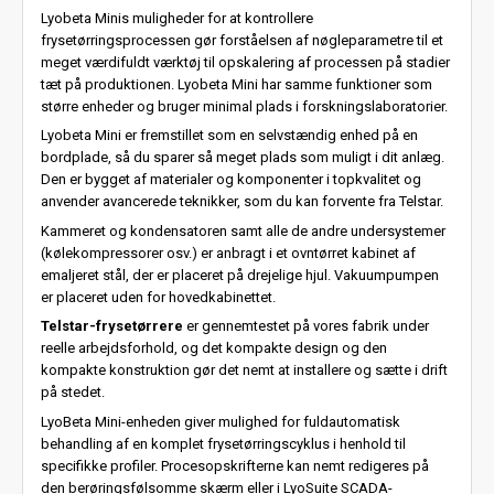
Lyobeta Minis muligheder for at kontrollere
frysetørringsprocessen gør forståelsen af nøgleparametre til et
meget værdifuldt værktøj til opskalering af processen på stadier
tæt på produktionen. Lyobeta Mini har samme funktioner som
større enheder og bruger minimal plads i forskningslaboratorier.
Lyobeta Mini er fremstillet som en selvstændig enhed på en
bordplade, så du sparer så meget plads som muligt i dit anlæg.
Den er bygget af materialer og komponenter i topkvalitet og
anvender avancerede teknikker, som du kan forvente fra Telstar.
Kammeret og kondensatoren samt alle de andre undersystemer
(kølekompressorer osv.) er anbragt i et ovntørret kabinet af
emaljeret stål, der er placeret på drejelige hjul. Vakuumpumpen
er placeret uden for hovedkabinettet.
Telstar-frysetørrere
er gennemtestet på vores fabrik under
reelle arbejdsforhold, og det kompakte design og den
kompakte konstruktion gør det nemt at installere og sætte i drift
på stedet.
LyoBeta Mini-enheden giver mulighed for fuldautomatisk
behandling af en komplet frysetørringscyklus i henhold til
specifikke profiler. Procesopskrifterne kan nemt redigeres på
den berøringsfølsomme skærm eller i LyoSuite SCADA-