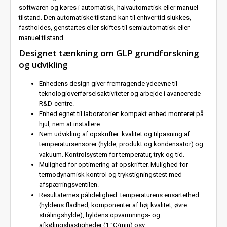
softwaren og køres i automatisk, halvautomatisk eller manuel
tilstand. Den automatiske tilstand kan til enhver tid slukkes,
fastholdes, genstartes eller skiftes til semiautomatisk eller
manuel tilstand.
Designet tænkning om GLP grundforskning
og udvikling
Enhedens design giver
fremragende
ydeevne til
teknologioverførselsaktiviteter og arbejde i avancerede
R&D-centre.
Enhed egnet til laboratorier: kompakt enhed monteret på
hjul, nem at installere.
Nem udvikling af opskrifter: kvalitet og tilpasning af
temperatursensorer (hylde, produkt og kondensator) og
vakuum. Kontrolsystem for temperatur, tryk og tid.
Mulighed for optimering af opskrifter. Mulighed for
termodynamisk kontrol og trykstigningstest med
afspærringsventilen.
Resultaternes pålidelighed: temperaturens ensartethed
(hyldens fladhed, komponenter af høj kvalitet, øvre
strålingshylde), hyldens opvarmnings- og
afkølingshastigheder (1 °C/min) osv.