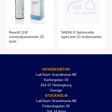
Reactif 11M
NADAL® Salmonella
urinanalysestrimler 25
typhi-test 10 testkassetter
tests
HOVEDKONTOR
LabTeam Scandinavia AB
Karbingatan 18
254 67 Helsingborg
Sverige
STOCKHOLM
LabTeam Scandinavia AB
Finlandsgatan 36
164 74 Kista