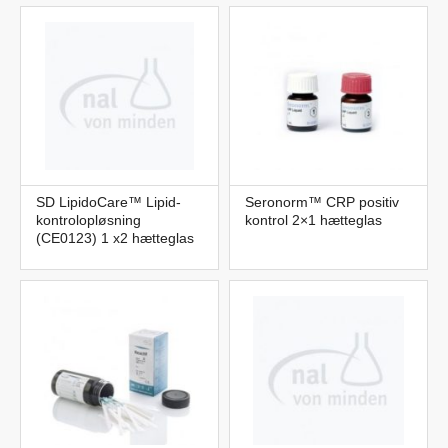
SD LipidoCare™ Lipid-
Seronorm™ CRP positiv
kontrolopløsning
kontrol 2×1 hætteglas
(CE0123) 1 x2 hætteglas