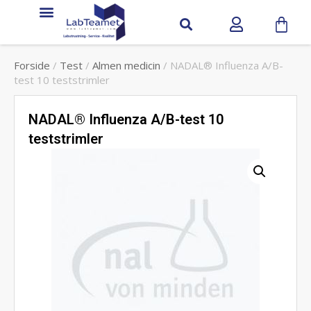
Forside
/
Test
/
Almen medicin
/ NADAL® Influenza A/B-
test 10 teststrimler
NADAL® Influenza A/B-test 10
teststrimler