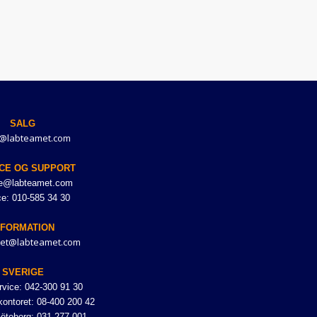
SALG
@labteamet.com
CE OG SUPPORT
ce@labteamet.com
ce: 010-585 34 30
NFORMATION
et@labteamet.com
SVERIGE
vice: 042-300 91 30
ontoret: 08-400 200 42
Göteborg: 031-277 001