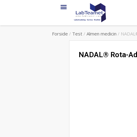
Forside
/
Test
/
Almen medicin
/ NADAL®
NADAL® Rota-Ade