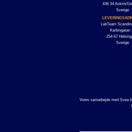
436 34 Askim/Gö
Sverige
LEVERINGSAD
LabTeam Scandin
Karbingatan 
254 67 Helsing
Sverige
Vores samarbejde med Svea betyd