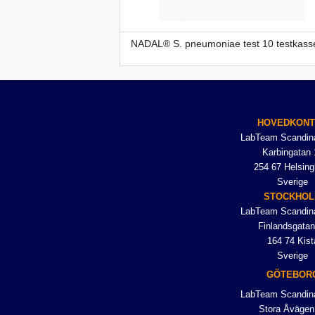
NADAL® S. pneumoniae test 10 testkasse
HOVEDKON
LabTeam Scandin
Karbingatan 
254 67 Helsing
Sverige
STOCKHO
LabTeam Scandin
Finlandsgatan
164 74 Kist
Sverige
GÖTEBOR
LabTeam Scandin
Stora Åvägen