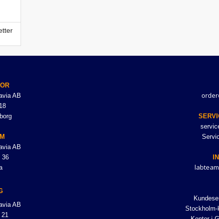
tter
TOR
order
avia AB
18
borg
SERVI
servi
LM
Servi
avia AB
 36
I
labteam
a
G
Kundeser
avia AB
Stockholm-k
 21
Kontor i 