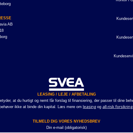
teborg
RESSE
Kundeser
avia AB
18
borg
Kundeser
Kundeservi
LEASING / LEJE / AFBETALING
er, at du hurtigt og nemt får forslag til finansiering, der passer til dine be
leasing
all-risk forsikring
behøver ikke at binde din kapital. Læs mere om
og
TILMELD DIG VORES NYHEDSBREV
Din e-mail (obligatorisk)