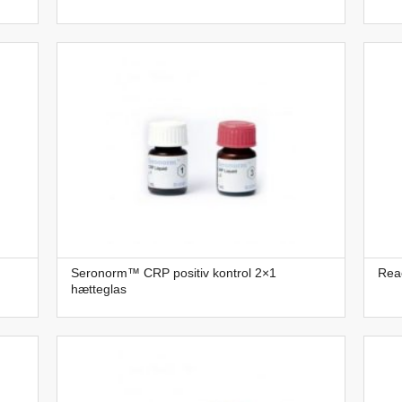
Seronorm™ CRP positiv kontrol 2×1
Reac
hætteglas