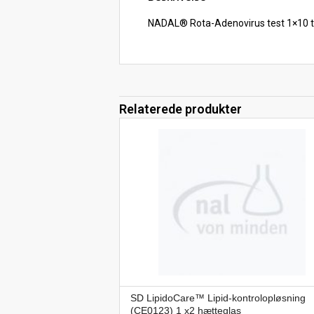
NADAL® Rota-Adenovirus test 1×10 t
Relaterede produkter
SD LipidoCare™ Lipid-kontrolopløsning
(CE0123) 1 x2 hætteglas