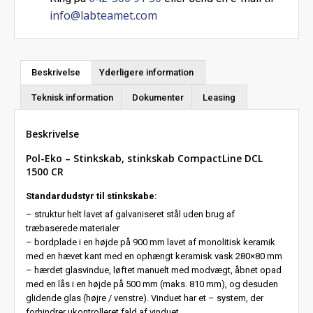
info@labteamet.com
Beskrivelse
Yderligere information
Teknisk information
Dokumenter
Leasing
Beskrivelse
Pol-Eko – Stinkskab, stinkskab CompactLine DCL
1500 CR
Standardudstyr til stinkskabe:
– struktur helt lavet af galvaniseret stål uden brug af
træbaserede materialer
– bordplade i en højde på 900 mm lavet af monolitisk keramik
med en hævet kant med en ophængt keramisk vask 280×80 mm
– hærdet glasvindue, løftet manuelt med modvægt, åbnet opad
med en lås i en højde på 500 mm (maks. 810 mm), og desuden
glidende glas (højre / venstre). Vinduet har et – system, der
forhindrer ukontrolleret fald af vinduet