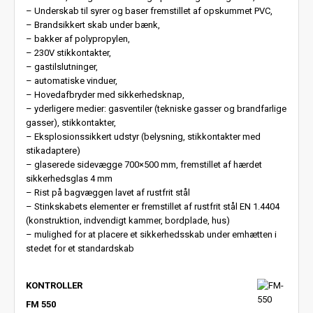
– Underskab til syrer og baser fremstillet af opskummet PVC,
– Brandsikkert skab under bænk,
– bakker af polypropylen,
– 230V stikkontakter,
– gastilslutninger,
– automatiske vinduer,
– Hovedafbryder med sikkerhedsknap,
– yderligere medier: gasventiler (tekniske gasser og brandfarlige
gasser), stikkontakter,
– Eksplosionssikkert udstyr (belysning, stikkontakter med
stikadaptere)
– glaserede sidevægge 700×500 mm, fremstillet af hærdet
sikkerhedsglas 4 mm
– Rist på bagvæggen lavet af rustfrit stål
– Stinkskabets elementer er fremstillet af rustfrit stål EN 1.4404
(konstruktion, indvendigt kammer, bordplade, hus)
– mulighed for at placere et sikkerhedsskab under emhætten i
stedet for et standardskab
KONTROLLER
FM 550