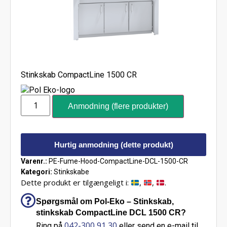
Stinkskab CompactLine 1500 CR
Anmodning (flere produkter)
Hurtig anmodning (dette produkt)
Varenr.:
PE-Fume-Hood-CompactLine-DCL-1500-CR
Kategori:
Stinkskabe
Dette produkt er tilgængeligt i:
,
,
.
Spørgsmål om Pol-Eko – Stinkskab,
stinkskab CompactLine DCL 1500 CR?
042-300 91 30
Ring på
eller send en e-mail til