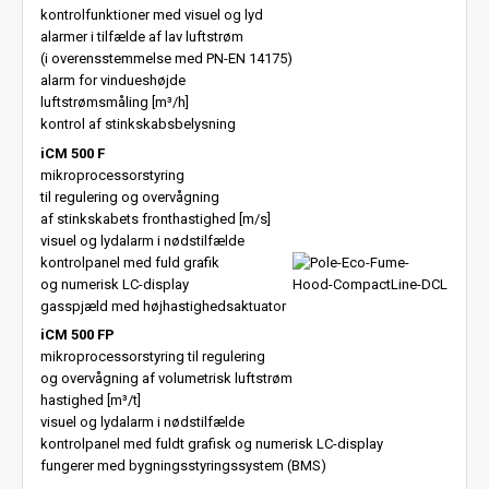
kontrolfunktioner med visuel og lyd
alarmer i tilfælde af lav luftstrøm
(i overensstemmelse med PN-EN 14175)
alarm for vindueshøjde
luftstrømsmåling [m³/h]
kontrol af stinkskabsbelysning
iCM 500 F
mikroprocessorstyring
til regulering og overvågning
af stinkskabets fronthastighed [m/s]
visuel og lydalarm i nødstilfælde
kontrolpanel med fuld grafik
og numerisk LC-display
gasspjæld med højhastighedsaktuator
iCM 500 FP
mikroprocessorstyring til regulering
og overvågning af volumetrisk luftstrøm
hastighed [m³/t]
visuel og lydalarm i nødstilfælde
kontrolpanel med fuldt grafisk og numerisk LC-display
fungerer med bygningsstyringssystem (BMS)