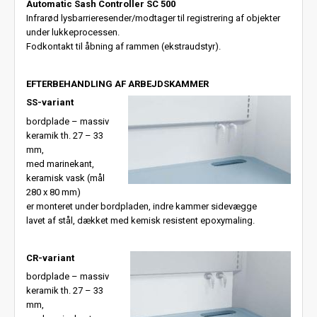
Automatic Sash Controller SC 500
Infrarød lysbarrieresender/modtager til registrering af objekter
under lukkeprocessen.
Fodkontakt til åbning af rammen (ekstraudstyr).
EFTERBEHANDLING AF ARBEJDSKAMMER
SS-variant
bordplade – massiv
keramik th. 27 – 33
mm,
med marinekant,
keramisk vask (mål
280 x 80 mm)
er monteret under bordpladen, indre kammer sidevægge
lavet af stål, dækket med kemisk resistent epoxymaling.
CR-variant
bordplade – massiv
keramik th. 27 – 33
mm,