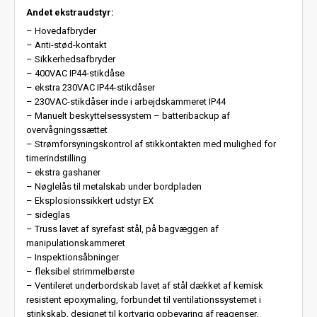
Andet ekstraudstyr:
– Hovedafbryder
– Anti-stød-kontakt
– Sikkerhedsafbryder
– 400VAC IP44-stikdåse
– ekstra 230VAC IP44-stikdåser
– 230VAC-stikdåser inde i arbejdskammeret IP44
– Manuelt beskyttelsessystem – batteribackup af
overvågningssættet
– Strømforsyningskontrol af stikkontakten med mulighed for
timerindstilling
– ekstra gashaner
– Nøglelås til metalskab under bordpladen
– Eksplosionssikkert udstyr EX
– sideglas
– Truss lavet af syrefast stål, på bagvæggen af
manipulationskammeret
– Inspektionsåbninger
– fleksibel strimmelbørste
– Ventileret underbordskab lavet af stål dækket af kemisk
resistent epoxymaling, forbundet til ventilationssystemet i
stinkskab, designet til kortvarig opbevaring af reagenser,