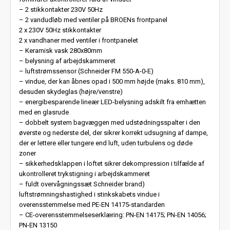
– 2 stikkontakter 230V 50Hz
– 2 vandudløb med ventiler på BROENs frontpanel
2 x 230V 50Hz stikkontakter
2 x vandhaner med ventiler i frontpanelet
– Keramisk vask 280x80mm
– belysning af arbejdskammeret
– luftstrømssensor (Schneider FM 550-A-0-E)
– vindue, der kan åbnes opad i 500 mm højde (maks. 810 mm),
desuden skydeglas (højre/venstre)
– energibesparende lineær LED-belysning adskilt fra emhætten
med en glasrude
– dobbelt system bagvæggen med udstødningsspalter i den
øverste og nederste del, der sikrer korrekt udsugning af dampe,
der er lettere eller tungere end luft, uden turbulens og døde
zoner
– sikkerhedsklappen i loftet sikrer dekompression i tilfælde af
ukontrolleret trykstigning i arbejdskammeret
– fuldt overvågningssæt Schneider brand)
luftstrømningshastighed i stinkskabets vindue i
overensstemmelse med PE-EN 14175-standarden
– CE-overensstemmelseserklæring: PN-EN 14175; PN-EN 14056;
PN-EN 13150