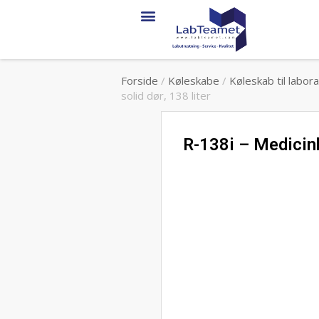
Service & support
Forside
/
Køleskabe
/
Køleskab til labora
solid dør, 138 liter
R-138i – Medicin