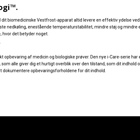
ogi™.
it biomedicinske Vestfrost-apparat altid levere en effektiv ydelse ved a
dste nedkøling, enestående temperaturstabilitet, mindre støj og mindre
, hvor det betyder noget.
r
rekt opbevaring af medicin og biologiske prøver. Den nye i-Care-serie har 
om alle giver dig et hurtigt overblik over den tilstand, som dit indhold 
l at dokumentere opbevaringsforholdene for dit indhold.