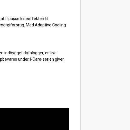
t tilpasse køleeffekten til
 energiforbrug. Med Adaptive Cooling
en indbygget datalogger, en live
opbevares under. i-Care-serien giver