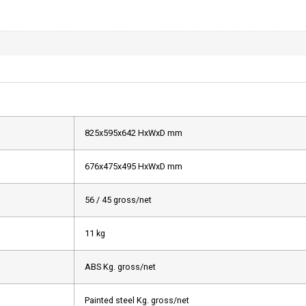
825x595x642 HxWxD mm
676x475x495 HxWxD mm
56 / 45 gross/net
11 kg
ABS Kg. gross/net
Painted steel Kg. gross/net