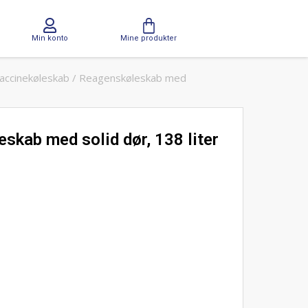
Min konto
Mine produkter
 Vaccinekøleskab / Reagenskøleskab med
skab med solid dør, 138 liter