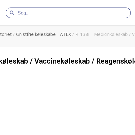
toriet
/
Gnistfrie køleskabe - ATEX
/ R-138i – Medicinkøleskab /
køleskab / Vaccinekøleskab / Reagenskøle