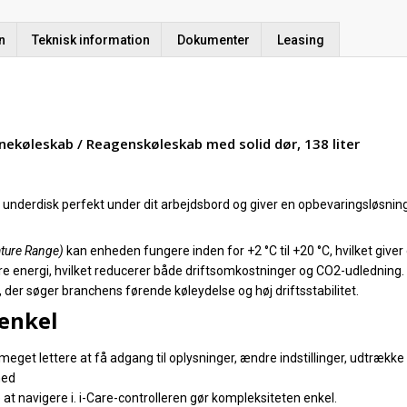
n
Teknisk information
Dokumenter
Leasing
inekøleskab / Reagenskøleskab med solid dør, 138 liter
derdisk perfekt under dit arbejdsbord og giver en opbevaringsløsning, d
ture Range)
kan enheden fungere inden for +2 °C til +20 °C, hvilket giver di
 spare energi, hvilket reducerer både driftsomkostninger og CO2-udlednin
re, der søger branchens førende køleydelse og høj driftsstabilitet.
 enkel
 meget lettere at få adgang til oplysninger, ændre indstillinger, udtræk
med
e at navigere i. i-Care-controlleren gør kompleksiteten enkel.