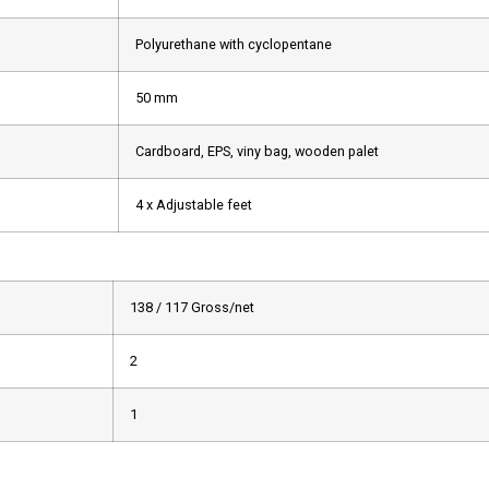
Polyurethane with cyclopentane
50 mm
Cardboard, EPS, viny bag, wooden palet
4 x Adjustable feet
138 / 117 Gross/net
2
1