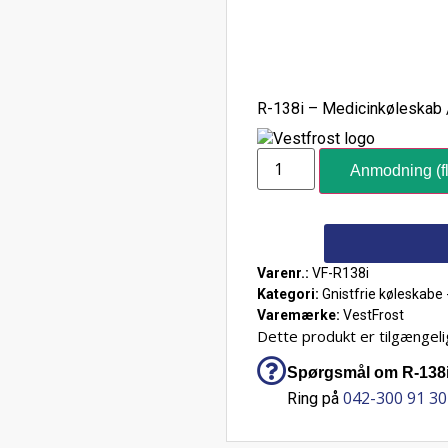
R-138i – Medicinkøleskab 
Anmodning (fl
Varenr.:
VF-R138i
Kategori:
Gnistfrie køleskabe
Varemærke:
VestFrost
Dette produkt er tilgængelig
Spørgsmål om R-138i 
042-300 91 30
Ring på