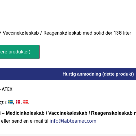
/ Vaccinekøleskab / Reagenskøleskab med solid dør 138 liter
ere produkter)
Hurtig anmodning (dette produkt)
 - ATEX
t i:
,
,
.
– Medicinkøleskab / Vaccinekøleskab / Reagenskøleskab med
info@labteamet.com
eller send en e-mail til