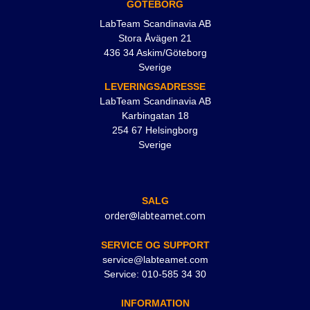
GÖTEBORG
LabTeam Scandinavia AB
Stora Åvägen 21
436 34 Askim/Göteborg
Sverige
LEVERINGSADRESSE
LabTeam Scandinavia AB
Karbingatan 18
254 67 Helsingborg
Sverige
SALG
order@labteamet.com
SERVICE OG SUPPORT
service@labteamet.com
Service: 010-585 34 30
INFORMATION