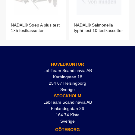
NADAL® Strep A plus test
NADAL® Salmonella
1×5 testkassetter
typhi-test 10 testkassetter
HOVEDKONTOR
LabTeam Scandinavia AB
Karbingatan 18
254 67 Helsingborg
Sverige
STOCKHOLM
LabTeam Scandinavia AB
Finlandsgatan 36
164 74 Kista
Sverige
GÖTEBORG