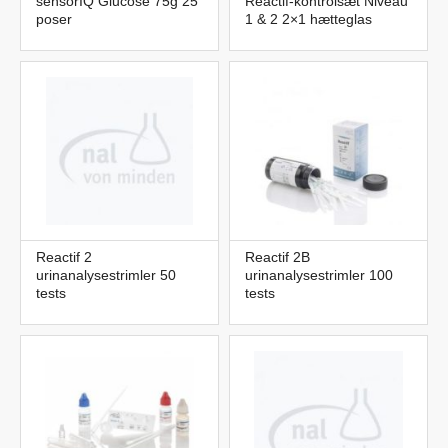
sensorIQ Glucose 75g 25
Reactif-kontrolsæt Niveau
poser
1 & 2 2×1 hætteglas
Reactif 2
Reactif 2B
urinanalysestrimler 50
urinanalysestrimler 100
tests
tests