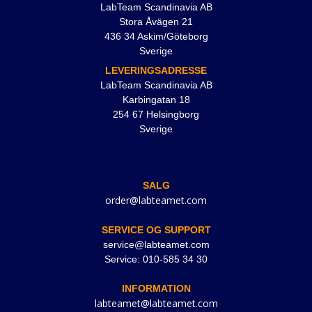
LabTeam Scandinavia AB
Stora Åvägen 21
436 34 Askim/Göteborg
Sverige
LEVERINGSADRESSE
LabTeam Scandinavia AB
Karbingatan 18
254 67 Helsingborg
Sverige
SALG
order@labteamet.com
SERVICE OG SUPPORT
service@labteamet.com
Service: 010-585 34 30
INFORMATION
labteamet@labteamet.com