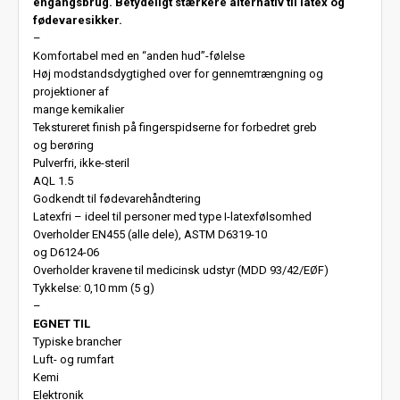
engangsbrug. Betydeligt stærkere alternativ til latex og
fødevaresikker.
–
Komfortabel med en “anden hud”-følelse
Høj modstandsdygtighed over for gennemtrængning og
projektioner af
mange kemikalier
Tekstureret finish på fingerspidserne for forbedret greb
og berøring
Pulverfri, ikke-steril
AQL 1.5
Godkendt til fødevarehåndtering
Latexfri – ideel til personer med type I-latexfølsomhed
Overholder EN455 (alle dele), ASTM D6319-10
og D6124-06
Overholder kravene til medicinsk udstyr (MDD 93/42/EØF)
Tykkelse: 0,10 mm (5 g)
–
EGNET TIL
Typiske brancher
Luft- og rumfart
Kemi
Elektronik