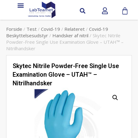
Forside
/
Test
/
Covid-19
/
Relateret
/
Covid-19
Beskyttelsesudstyr
/
Handsker af nitril
/ Skytec Nitrile
Powder-Free Single Use Examination Glove – UTAH™ –
Nitrilhandsker
Skytec Nitrile Powder-Free Single Use
Examination Glove – UTAH™ –
Nitrilhandsker