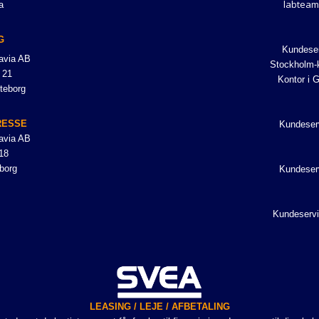
labteam
a
G
Kundeser
avia AB
Stockholm-k
 21
Kontor i 
teborg
RESSE
Kundeser
avia AB
18
borg
Kundeser
Kundeservi
LEASING / LEJE / AFBETALING