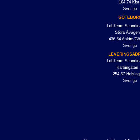
164 74 Kist
Sverige
GÖTEBOR
LabTeam Scandin
Stora Åvägen
436 34 Askim/Gö
Sverige
LEVERINGSAD
LabTeam Scandin
Karbingatan 
254 67 Helsing
Sverige