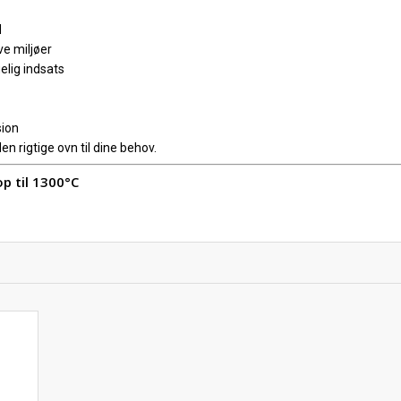
d
e miljøer
lig indsats
ion
den rigtige ovn til dine behov.
op til 1300°C