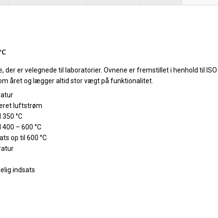
°C
 der er velegnede til laboratorier. Ovnene er fremstillet i henhold til 
 året og lægger altid stor vægt på funktionalitet.
ratur
ret luftstrøm
 350 °C
 400 – 600 °C
ts op til 600 °C
ratur
lig indsats