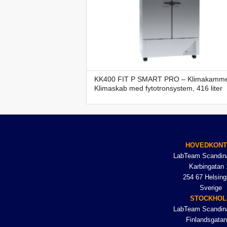
KK400 FIT P SMART PRO – Klimakamme
Klimaskab med fytotronsystem, 416 liter
HOVEDKON
LabTeam Scandin
Karbingatan 
254 67 Helsing
Sverige
STOCKHO
LabTeam Scandin
Finlandsgatan