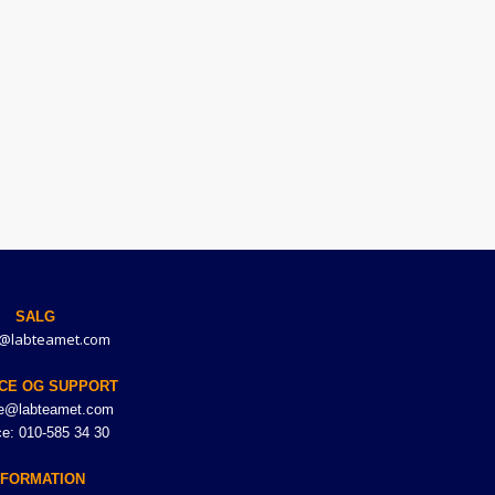
SALG
@labteamet.com
CE OG SUPPORT
ce@labteamet.com
ce: 010-585 34 30
NFORMATION