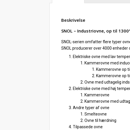
Beskrivelse
SNOL – Industriovne, op til 1300
SNOL-serien omfatter flere typer ovne,
SNOL producerer over 4000 enheder om
Elektriske ovne med lav tempe
Kammerovne med induce
Kammerovne op til
Kammerovne op til
Ovne med udtagelig indsa
Elektriske ovne med høj tempe
Kammerovne
Kammerovne med udtage
Andre typer af ovne
Smelteovne
Ovne til hærdning
Tilpassede ovne