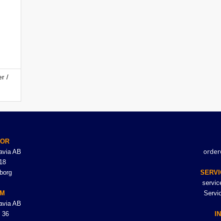
r /
TOR
order
avia AB
18
borg
SERVI
servi
LM
Servi
avia AB
 36
I