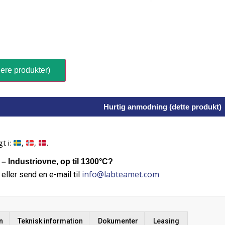
ere produkter)
Hurtig anmodning (dette produkt)
t i:
,
,
.
Industriovne, op til 1300°C?
info@labteamet.com
eller send en e-mail til
n
Teknisk information
Dokumenter
Leasing