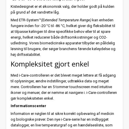
Kistedesignet er et økonomisk valg, der holder godt på kulden
på grund af det vandrette låg.
Med ETR-System™
(Extended Temperature Range)
kan enheden
fungere inden for -20 °C til -86 °C, hvilket giver dig fleksibilitet til
at tilpasse kølingen til dine specifikke behov eller til at spare
energi, hvilket reducerer både driftsomkostninger og CO2-
udledning. Vores biomedicinske apparater tilbyder en pålidelig
løsning til brugere, der søger branchens førende køleydelse og
høj driftsstabilitet.
Kompleksitet gjort enkel
Med i-Care-controlleren er det blevet meget lettere at få adgang
til oplysninger, ændre indstillinger, udtrække data og meget
mere. Controlleren har en 5 tommer touchscreen med intuitive
ikoner og menuer, der er nemme at navigere i. i-Care-controlleren
gør kompleksiteten enkel.
Informationscenter
Information er nøglen til at sikre korrekt opbevaring af medicin
og biologiske prøver. Den nye i-Care-serie har en indbygget
datalogger, en live temperaturgraf og en hændelsesliste, som