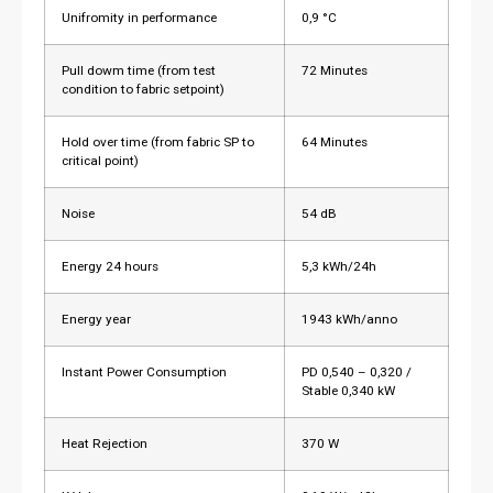
Unifromity in performance
0,9 °C
Pull dowm time (from test
72 Minutes
condition to fabric setpoint)
Hold over time (from fabric SP to
64 Minutes
critical point)
Noise
54 dB
Energy 24 hours
5,3 kWh/24h
Energy year
1943 kWh/anno
Instant Power Consumption
PD 0,540 – 0,320 /
Stable 0,340 kW
Heat Rejection
370 W