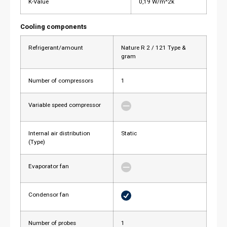
K-Value
0,19 W/m^2k
Cooling components
Refrigerant/amount
Nature R 2 / 121 Type &
gram
Number of compressors
1
Variable speed compressor
Internal air distribution
Static
(Type)
Evaporator fan
Condensor fan
Number of probes
1