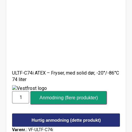
ULTF-C74i ATEX – Fryser, med solid dør, -20°/-86°C
74 liter
Anmodning (flere produkter)
Hurtig anmodning (dette produkt)
Varenr.:
VF-ULTF-C74i