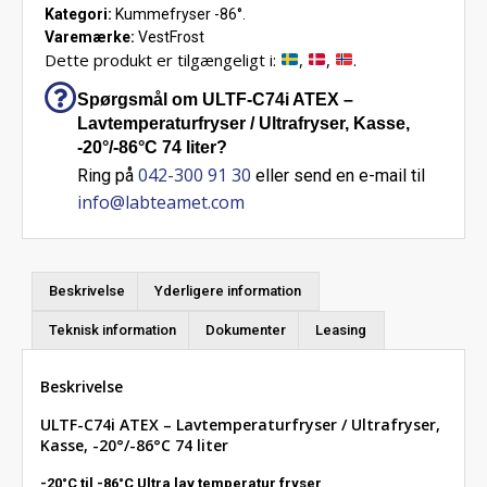
Kategori:
Kummefryser -86°.
Varemærke:
VestFrost
Dette produkt er tilgængeligt i:
,
,
.
Spørgsmål om ULTF-C74i ATEX –
Lavtemperaturfryser / Ultrafryser, Kasse,
-20°/-86°C 74 liter?
042-300 91 30
Ring på
eller send en e-mail til
info@labteamet.com
Beskrivelse
Yderligere information
Teknisk information
Dokumenter
Leasing
Beskrivelse
ULTF-C74i ATEX – Lavtemperaturfryser / Ultrafryser,
Kasse, -20°/-86°C 74 liter
-20°C til -86°C Ultra lav temperatur fryser