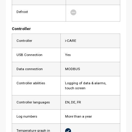
Defrost
Controller
Controller
i-CARE
USB Connection
Yes
Data connection
MODBUS
Controller abilities
Logging of data & alarms,
touch screen
Controller languages
EN, DE, FR
Log numbers
More than a year
Temperature graph in