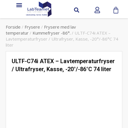
Service & support
Forside
/
Frysere
/
Frysere med lav
temperatur
/
Kummefryser -86°.
/ ULTF-C74i ATEX –
Lavtemperaturfryser / Ultrafryser, Kasse, -20°/-86°C 74
liter
ULTF-C74i ATEX – Lavtemperaturfryser
/ Ultrafryser, Kasse, -20°/-86°C 74 liter