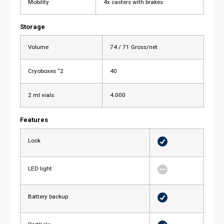
Mobility
4x casters with brakes
Storage
Volume
74 / 71 Gross/net
Cryoboxes “2
40
2 ml vials
4.000
Features
Lock
LED light
Battery backup