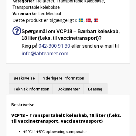
Kategorier:
Relateret
,
Transportable kølebokse
,
Transportable kølebokse
Varemærke:
Lec Medical
Dette produkt er tilgængeligt i:
,
,
.
Spørgsmål om VCP18 – Bærbart køleskab,
18 liter (f.eks. til vaccinetransport)?
042-300 91 30
Ring på
eller send en e-mail til
info@labteamet.com
Beskrivelse
Yderligere information
Teknisk information
Dokumenter
Leasing
Beskrivelse
VCP18 – Transportabelt køleskab, 18 liter
(f.eks.
til vaccinetransport, vaccinetransport)
+2°C til +8°C opbevaringstemperatur