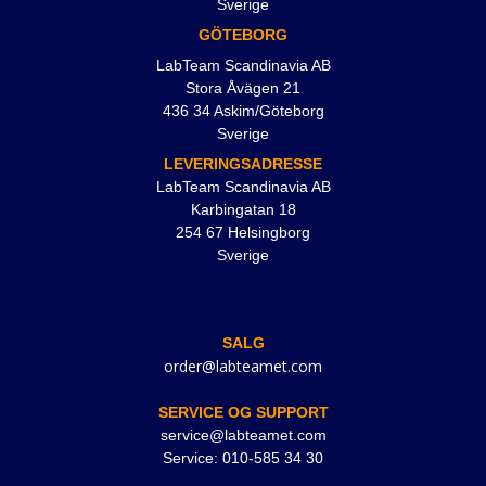
Sverige
GÖTEBORG
LabTeam Scandinavia AB
Stora Åvägen 21
436 34 Askim/Göteborg
Sverige
LEVERINGSADRESSE
LabTeam Scandinavia AB
Karbingatan 18
254 67 Helsingborg
Sverige
SALG
order@labteamet.com
SERVICE OG SUPPORT
service@labteamet.com
Service: 010-585 34 30