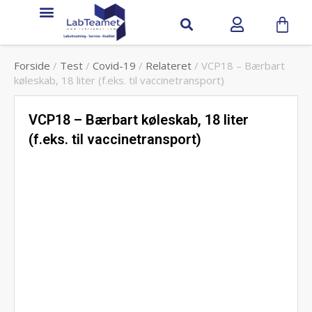
Service & support
Forside
/
Test
/
Covid-19
/
Relateret
/ VCP18 – Bærbart
køleskab, 18 liter (f.eks. til vaccinetransport)
VCP18 – Bærbart køleskab, 18 liter
(f.eks. til vaccinetransport)