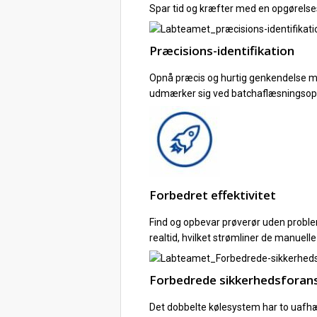
Spar tid og kræfter med en opgørelsesfu
Præcisions-identifikation
Opnå præcis og hurtig genkendelse me
udmærker sig ved batchaflæsningsopg
Forbedret effektivitet
Find og opbevar prøverør uden problem
realtid, hvilket strømliner de manuell
Forbedrede sikkerhedsforans
Det dobbelte kølesystem har to uafhæ