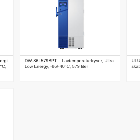
ergi
DW-86L579BPT – Lavtemperaturfryser, Ultra
ULUF
°C,
Low Energy, -86/-40°C, 579 liter
skab