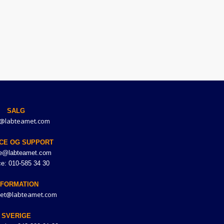
SALG
@labteamet.com
CE OG SUPPORT
ce@labteamet.com
ce: 010-585 34 30
NFORMATION
et@labteamet.com
SVERIGE