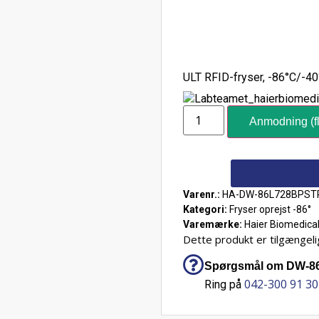
ULT RFID-fryser, -86°C/-40°
Anmodning (fl
Varenr.:
HA-DW-86L728BPST
Kategori:
Fryser oprejst -86°
Varemærke:
Haier Biomedica
Dette produkt er tilgængelig
Spørgsmål om DW-86L
042-300 91 30
Ring på