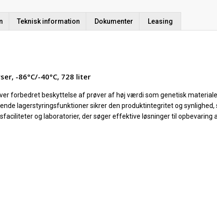
n
Teknisk information
Dokumenter
Leasing
r, -86°C/-40°C, 728 liter
ver forbedret beskyttelse af prøver af høj værdi som genetisk materiale
nde lagerstyringsfunktioner sikrer den produktintegritet og synlighed,
sfaciliteter og laboratorier, der søger effektive løsninger til opbevaring 