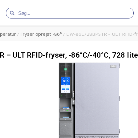
peratur
/
Fryser oprejst -86°
/ DW-86L728BPSTR – ULT RFID-frys
 ULT RFID-fryser, -86°C/-40°C, 728 lite