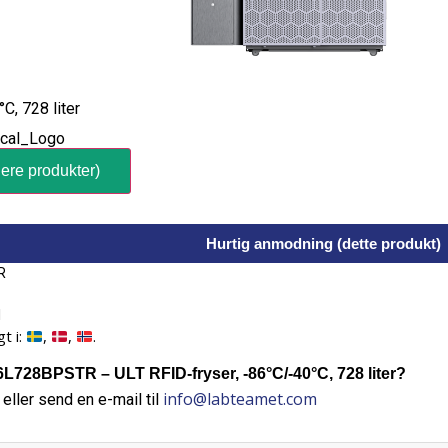
C, 728 liter
ere produkter)
Hurtig anmodning (dette produkt)
R
l
t i:
,
,
.
728BPSTR – ULT RFID-fryser, -86°C/-40°C, 728 liter?
info@labteamet.com
eller send en e-mail til