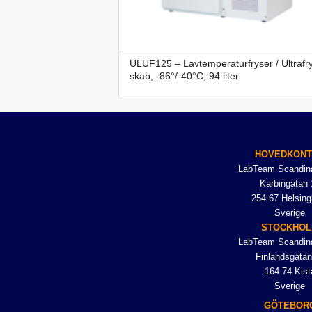
ULUF125 – Lavtemperaturfryser / Ultrafry
skab, -86°/-40°C, 94 liter
HOVEDKON
LabTeam Scandin
Karbingatan 
254 67 Helsing
Sverige
STOCKHO
LabTeam Scandin
Finlandsgatan
164 74 Kist
Sverige
GÖTEBOR