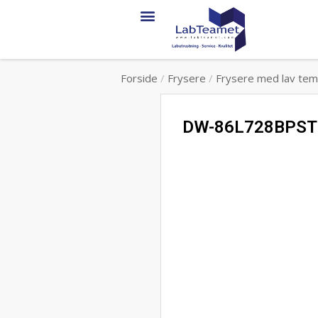
Forside
/
Frysere
/
Frysere med lav tem
DW-86L728BPSTR –