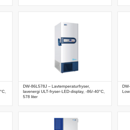
DW-86L578J – Lavtemperaturfryser,
DW-
0°C,
lavenergi ULT-fryser-LED-display, -86/-40°C,
Low 
578 liter