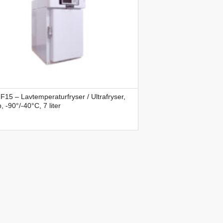
15 – Lavtemperaturfryser / Ultrafryser,
, -90°/-40°C, 7 liter