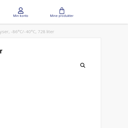
Min konto
Mine produkter
er, -86°C/-40°C, 728 liter
r