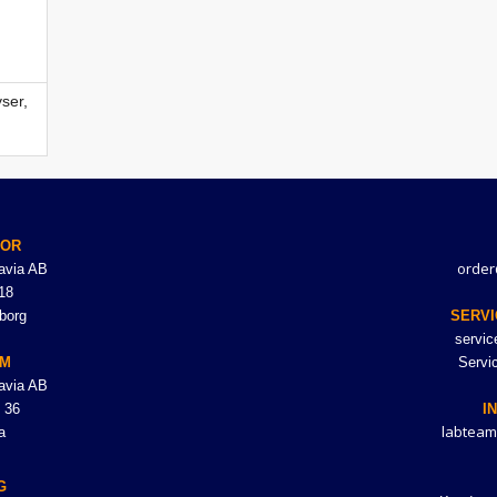
ser,
TOR
order
avia AB
18
borg
SERVI
servi
LM
Servi
avia AB
 36
I
labteam
a
G