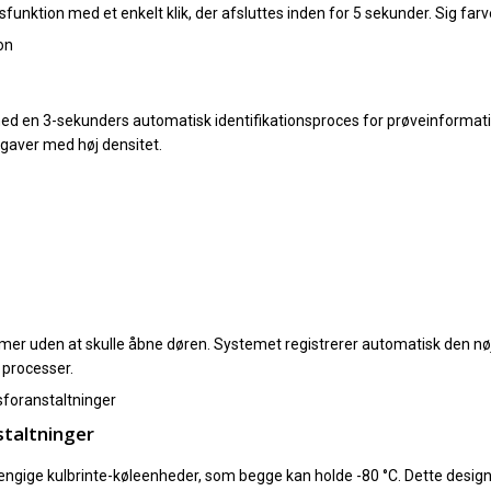
nktion med et enkelt klik, der afsluttes inden for 5 sekunder. Sig farvel 
d en 3-sekunders automatisk identifikationsproces for prøveinformati
aver med høj densitet.
er uden at skulle åbne døren. Systemet registrerer automatisk den nøja
e processer.
taltninger
ngige kulbrinte-køleenheder, som begge kan holde -80 °C. Dette design 