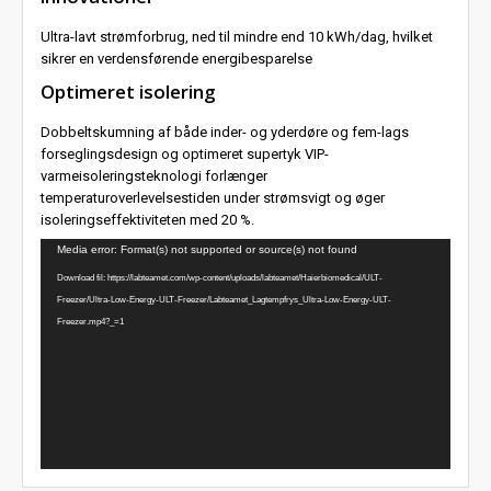
Ultra-lavt strømforbrug, ned til mindre end 10 kWh/dag, hvilket
sikrer en verdensførende energibesparelse
Optimeret isolering
Dobbeltskumning af både inder- og yderdøre og fem-lags
forseglingsdesign og optimeret supertyk VIP-
varmeisoleringsteknologi forlænger
temperaturoverlevelsestiden under strømsvigt og øger
isoleringseffektiviteten med 20 %.
Videoafspiller
Media error: Format(s) not supported or source(s) not found
Download fil: https://labteamet.com/wp-content/uploads/labteamet/Haierbiomedical/ULT-
Freezer/Ultra-Low-Energy-ULT-Freezer/Labteamet_Lagtempfrys_Ultra-Low-Energy-ULT-
Freezer.mp4?_=1