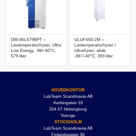
DW-86L579BPT –
ULUF450-2M –
Lavtemperaturfryser, Ultra
Lavtemperaturfryser /
Low Energy, -86/-40°C,
Ultrafryser, skab,
579 liter
-86°/-40°C, 393 liter
HOVEDKONTOR
LabTeam Scandinavia AB
Karbingatan 18
254 67 Helsingborg
Sverige
STOCKHOLM
LabTeam Scandinavia AB
Finlandsgatan 36