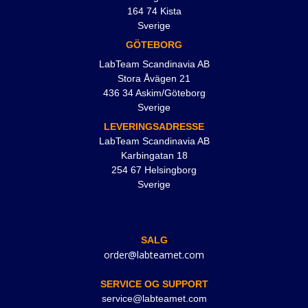
164 74 Kista
Sverige
GÖTEBORG
LabTeam Scandinavia AB
Stora Åvägen 21
436 34 Askim/Göteborg
Sverige
LEVERINGSADRESSE
LabTeam Scandinavia AB
Karbingatan 18
254 67 Helsingborg
Sverige
SALG
order@labteamet.com
SERVICE OG SUPPORT
service@labteamet.com