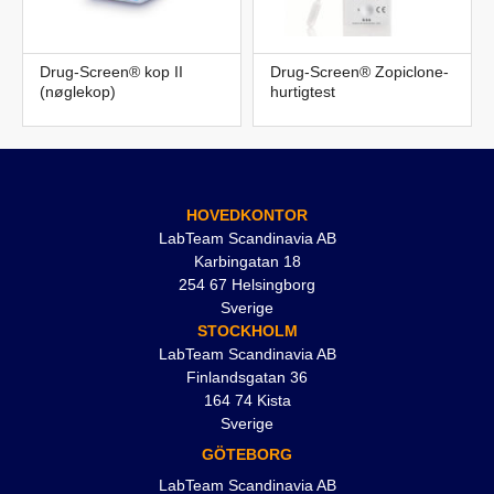
Drug-Screen® kop II
Drug-Screen® Zopiclone-
(nøglekop)
hurtigtest
HOVEDKONTOR
LabTeam Scandinavia AB
Karbingatan 18
254 67 Helsingborg
Sverige
STOCKHOLM
LabTeam Scandinavia AB
Finlandsgatan 36
164 74 Kista
Sverige
GÖTEBORG
LabTeam Scandinavia AB