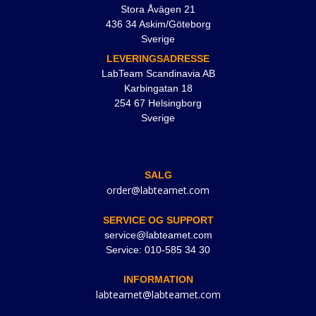
Stora Åvägen 21
436 34 Askim/Göteborg
Sverige
LEVERINGSADRESSE
LabTeam Scandinavia AB
Karbingatan 18
254 67 Helsingborg
Sverige
SALG
order@labteamet.com
SERVICE OG SUPPORT
service@labteamet.com
Service: 010-585 34 30
INFORMATION
labteamet@labteamet.com