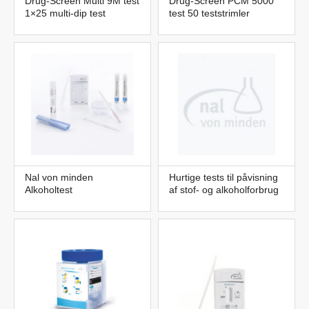
Drug-Screen Multi 9M test
Drug-Screen PCM 5000
1×25 multi-dip test
test 50 teststrimler
Nal von minden
Hurtige tests til påvisning
Alkoholtest
af stof- og alkoholforbrug