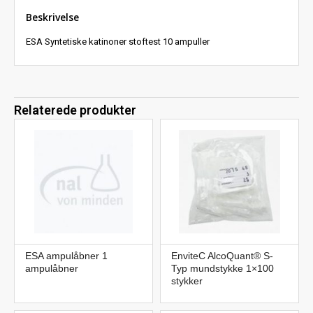
Beskrivelse
ESA Syntetiske katinoner stoftest 10 ampuller
Relaterede produkter
ESA ampulåbner 1
EnviteC AlcoQuant® S-
ampulåbner
Typ mundstykke 1×100
stykker