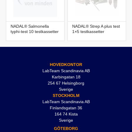
NADAL® Salmonella
NADAL® Strep A plus test
typhi-test 10 testkassetter
1×5 testkassetter
HOVEDKONTOR
LabTeam Scandinavia AB
Karbingatan 18
254 67 Helsingborg
Sverige
STOCKHOLM
LabTeam Scandinavia AB
Finlandsgatan 36
164 74 Kista
Sverige
GÖTEBORG