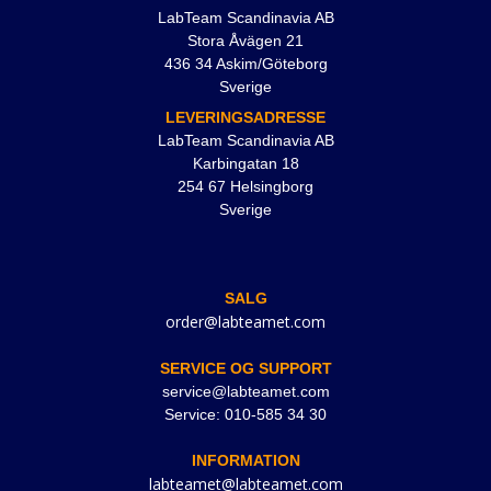
LabTeam Scandinavia AB
Stora Åvägen 21
436 34 Askim/Göteborg
Sverige
LEVERINGSADRESSE
LabTeam Scandinavia AB
Karbingatan 18
254 67 Helsingborg
Sverige
SALG
order@labteamet.com
SERVICE OG SUPPORT
service@labteamet.com
Service: 010-585 34 30
INFORMATION
labteamet@labteamet.com