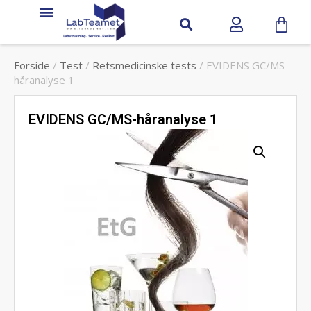
Forside
/
Test
/
Retsmedicinske tests
/ EVIDENS GC/MS-
håranalyse 1
EVIDENS GC/MS-håranalyse 1