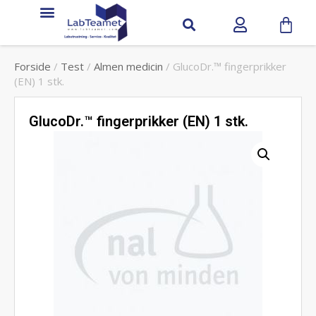
Forside
/
Test
/
Almen medicin
/ GlucoDr.™ fingerprikker
(EN) 1 stk.
GlucoDr.™ fingerprikker (EN) 1 stk.