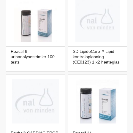
Reactif 8
SD LipidoCare™ Lipid-
urinanalysestrimler 100
kontrolopløsning
tests
(CE0123) 1 x2 hætteglas
Roche® CARDIAC TROP
Reactif 14