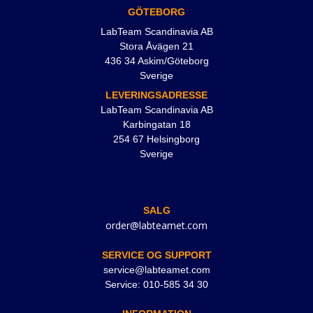
GÖTEBORG
LabTeam Scandinavia AB
Stora Åvägen 21
436 34 Askim/Göteborg
Sverige
LEVERINGSADRESSE
LabTeam Scandinavia AB
Karbingatan 18
254 67 Helsingborg
Sverige
SALG
order@labteamet.com
SERVICE OG SUPPORT
service@labteamet.com
Service: 010-585 34 30