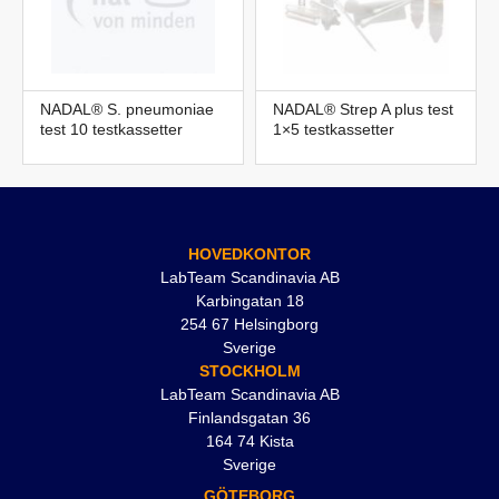
NADAL® S. pneumoniae
NADAL® Strep A plus test
test 10 testkassetter
1×5 testkassetter
HOVEDKONTOR
LabTeam Scandinavia AB
Karbingatan 18
254 67 Helsingborg
Sverige
STOCKHOLM
LabTeam Scandinavia AB
Finlandsgatan 36
164 74 Kista
Sverige
GÖTEBORG