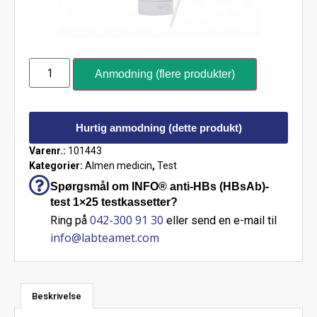
Anmodning (flere produkter)
Hurtig anmodning (dette produkt)
Varenr.:
101443
Kategorier:
Almen medicin
,
Test
Spørgsmål om INFO® anti-HBs (HBsAb)-
test 1×25 testkassetter?
042-300 91 30
Ring på
eller send en e-mail til
info@labteamet.com
Beskrivelse