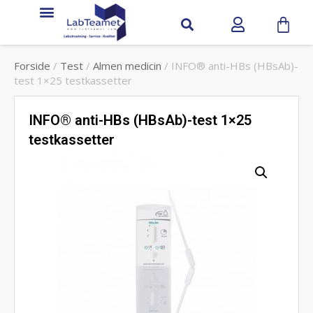
Forside
/
Test
/
Almen medicin
/ INFO® anti-HBs (HBsAb)-
test 1×25 testkassetter
INFO® anti-HBs (HBsAb)-test 1×25
testkassetter