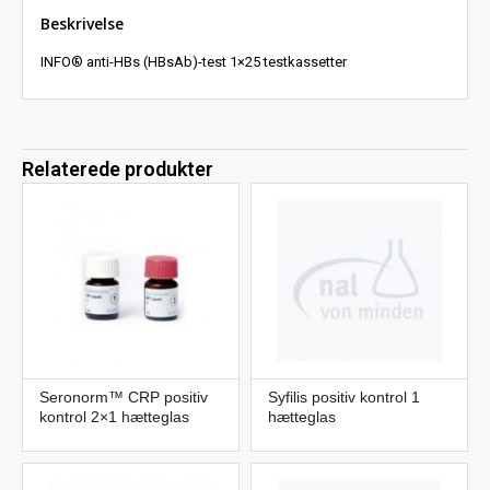
Beskrivelse
INFO® anti-HBs (HBsAb)-test 1×25 testkassetter
Relaterede produkter
Seronorm™ CRP positiv
Syfilis positiv kontrol 1
kontrol 2×1 hætteglas
hætteglas