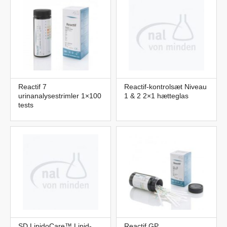
Reactif 7
Reactif-kontrolsæt Niveau
urinanalysestrimler 1×100
1 & 2 2×1 hætteglas
tests
SD LipidoCare™ Lipid-
Reactif GP