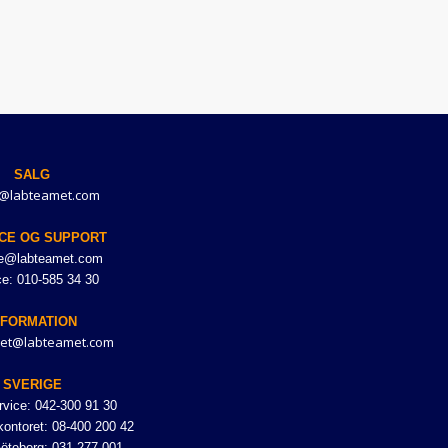
SALG
@labteamet.com
CE OG SUPPORT
ce@labteamet.com
ce: 010-585 34 30
NFORMATION
et@labteamet.com
SVERIGE
vice: 042-300 91 30
ontoret: 08-400 200 42
Göteborg: 031-277 001