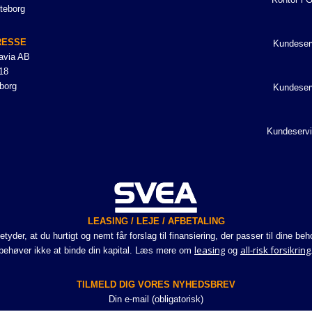
teborg
RESSE
Kundeser
avia AB
18
borg
Kundeser
Kundeservi
LEASING / LEJE / AFBETALING
er, at du hurtigt og nemt får forslag til finansiering, der passer til dine be
leasing
all-risk forsikring
behøver ikke at binde din kapital. Læs mere om
og
TILMELD DIG VORES NYHEDSBREV
Din e-mail (obligatorisk)