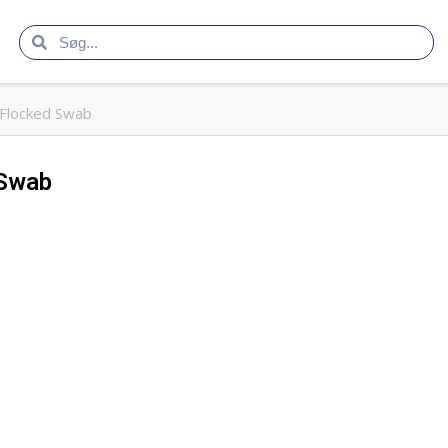
 Flocked Swab
 Swab