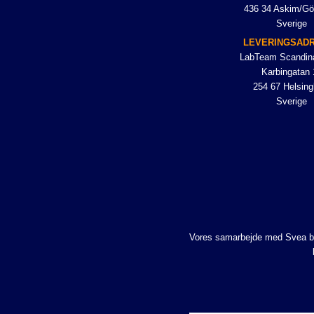
436 34 Askim/Gö
Sverige
LEVERINGSAD
LabTeam Scandin
Karbingatan 
254 67 Helsing
Sverige
Vores samarbejde med Svea betyd