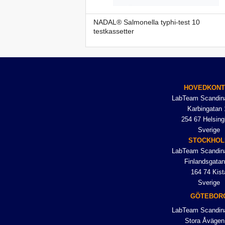
NADAL® Salmonella typhi-test 10
testkassetter
HOVEDKON
LabTeam Scandin
Karbingatan 
254 67 Helsing
Sverige
STOCKHO
LabTeam Scandin
Finlandsgatan
164 74 Kist
Sverige
GÖTEBOR
LabTeam Scandin
Stora Åvägen