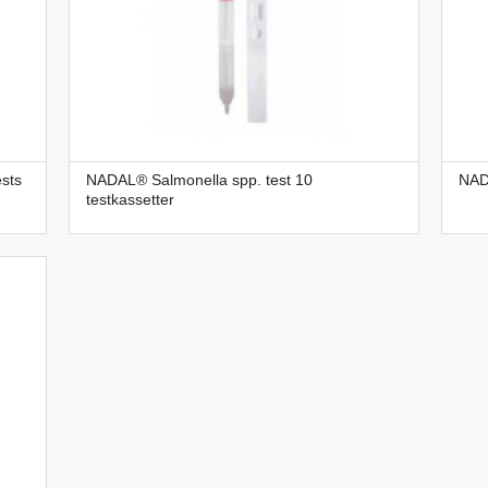
ests
NADAL® Salmonella spp. test 10
NAD
testkassetter