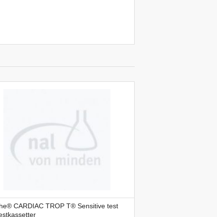
he® CARDIAC TROP T® Sensitive test
estkassetter