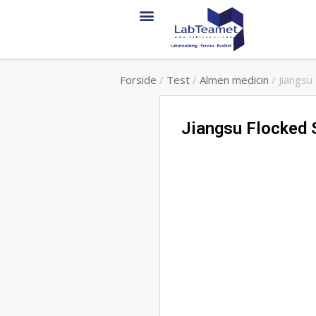
Service & support
Forside
/
Test
/
Almen medicin
/ Jiangsu
Jiangsu Flocked