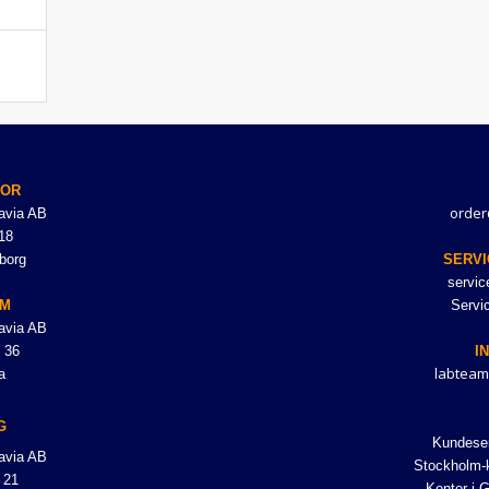
TOR
order
avia AB
18
borg
SERVI
servi
LM
Servi
avia AB
 36
I
labteam
a
G
Kundeser
avia AB
Stockholm-k
 21
Kontor i 