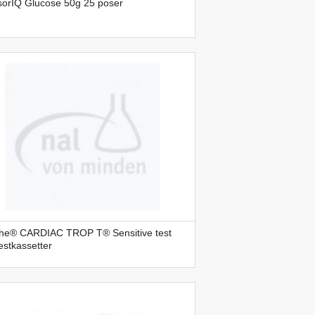
sorIQ Glucose 50g 25 poser
he® CARDIAC TROP T® Sensitive test
estkassetter