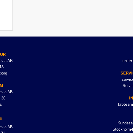
TOR
order
avia AB
18
borg
SERVI
servi
LM
Servi
avia AB
 36
I
labteam
a
G
Kundeser
avia AB
Stockholm-k