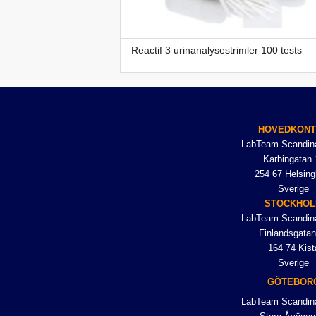
Reactif 3 urinanalysestrimler 100 tests
HOVEDKON
LabTeam Scandin
Karbingatan 
254 67 Helsing
Sverige
STOCKHO
LabTeam Scandin
Finlandsgatan
164 74 Kist
Sverige
GÖTEBOR
LabTeam Scandin