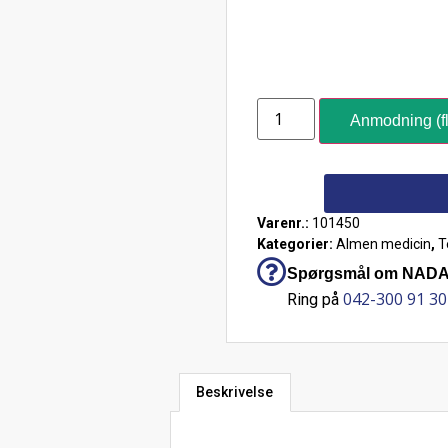
Anmodning (fl
Varenr.:
101450
Kategorier:
Almen medicin
,
T
Spørgsmål om NADAL®
042-300 91 30
Ring på
Beskrivelse