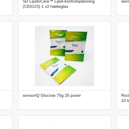
SD LipidoCare™ Lipid-kontrolopløsning
sen
(CE0123) 1 x2 hætteglas
sensorIQ Glucose 75g 25 poser
Roc
10 t