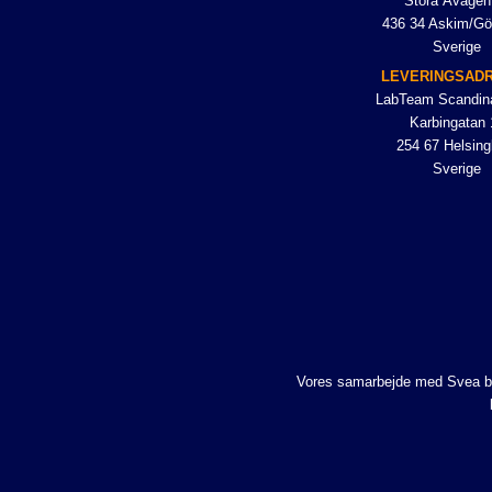
Stora Åvägen
436 34 Askim/Gö
Sverige
LEVERINGSAD
LabTeam Scandin
Karbingatan 
254 67 Helsing
Sverige
Vores samarbejde med Svea betyd