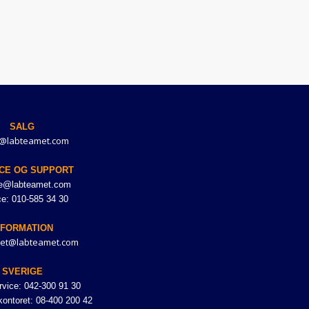
SALG
@labteamet.com
CE OG SUPPORT
ce@labteamet.com
ce: 010-585 34 30
NFORMATION
et@labteamet.com
SVERIGE
vice: 042-300 91 30
ontoret: 08-400 200 42