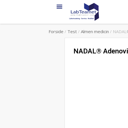
Forside
/
Test
/
Almen medicin
/ NADAL®
NADAL® Adenovir