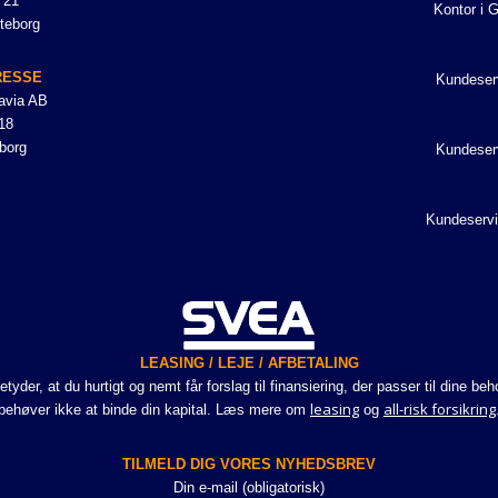
 21
Kontor i 
teborg
RESSE
Kundeser
avia AB
18
borg
Kundeser
Kundeservi
LEASING / LEJE / AFBETALING
er, at du hurtigt og nemt får forslag til finansiering, der passer til dine be
leasing
all-risk forsikring
behøver ikke at binde din kapital. Læs mere om
og
TILMELD DIG VORES NYHEDSBREV
Din e-mail (obligatorisk)