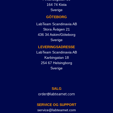
164 74 Kista
Sverige
GÖTEBORG
LabTeam Scandinavia AB
Stora Åvägen 21
436 34 Askim/Göteborg
Sverige
LEVERINGSADRESSE
LabTeam Scandinavia AB
Karbingatan 18
254 67 Helsingborg
Sverige
SALG
order@labteamet.com
SERVICE OG SUPPORT
service@labteamet.com