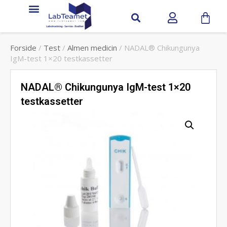
Forside
/
Test
/
Almen medicin
/ NADAL® Chikungunya
IgM-test 1×20 testkassetter
NADAL® Chikungunya IgM-test 1×20
testkassetter