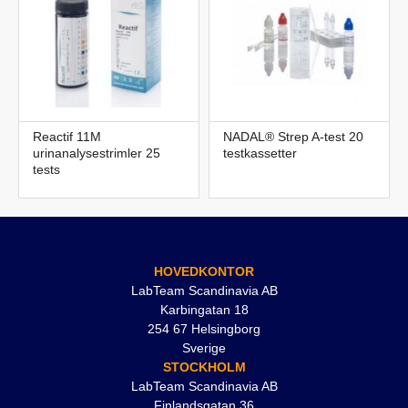
Reactif 11M
NADAL® Strep A-test 20
urinanalysestrimler 25
testkassetter
tests
HOVEDKONTOR
LabTeam Scandinavia AB
Karbingatan 18
254 67 Helsingborg
Sverige
STOCKHOLM
LabTeam Scandinavia AB
Finlandsgatan 36