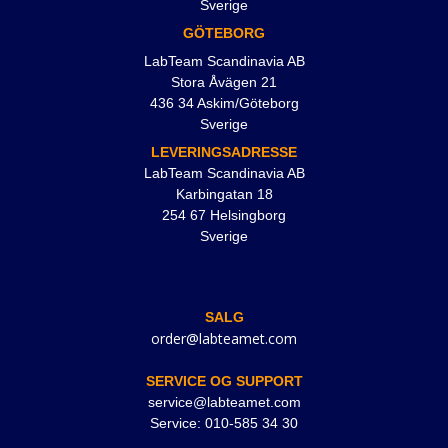
Sverige
GÖTEBORG
LabTeam Scandinavia AB
Stora Åvägen 21
436 34 Askim/Göteborg
Sverige
LEVERINGSADRESSE
LabTeam Scandinavia AB
Karbingatan 18
254 67 Helsingborg
Sverige
SALG
order@labteamet.com
SERVICE OG SUPPORT
service@labteamet.com
Service: 010-585 34 30