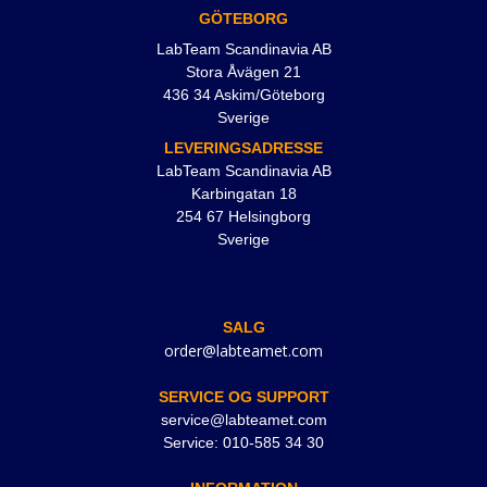
GÖTEBORG
LabTeam Scandinavia AB
Stora Åvägen 21
436 34 Askim/Göteborg
Sverige
LEVERINGSADRESSE
LabTeam Scandinavia AB
Karbingatan 18
254 67 Helsingborg
Sverige
SALG
order@labteamet.com
SERVICE OG SUPPORT
service@labteamet.com
Service: 010-585 34 30