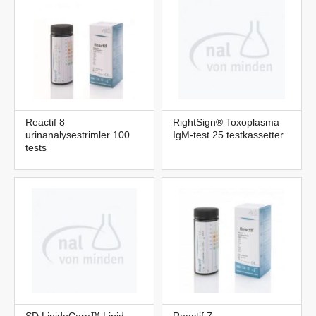
Reactif 8
RightSign® Toxoplasma
urinanalysestrimler 100
IgM-test 25 testkassetter
tests
SD LipidoCare™ Lipid-
Reactif 7