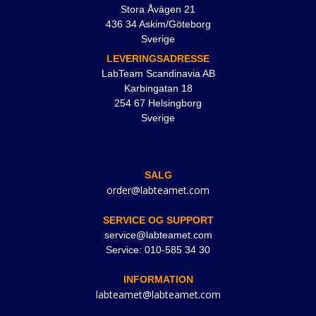
Stora Åvägen 21
436 34 Askim/Göteborg
Sverige
LEVERINGSADRESSE
LabTeam Scandinavia AB
Karbingatan 18
254 67 Helsingborg
Sverige
SALG
order@labteamet.com
SERVICE OG SUPPORT
service@labteamet.com
Service: 010-585 34 30
INFORMATION
labteamet@labteamet.com