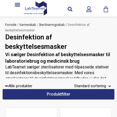
Forside
Varmeskab
Steriliseringsskab
/
/
/ Desinfektion af
beskyttelsesmasker
Desinfektion af
beskyttelsesmasker
Vi sælger Desinfektion af beskyttelsesmasker til
laboratoriebrug og medicinsk brug
LabTeamet sælger sterilisatorer med tilpassede stativer
til desinfektionsbeskyttelsesmasker. Med vores
sterilisatorer til desinfektionsmasker tilbyder vi dig det
bedst mulige, sikre og pålidelige udvalg af
Alle produkter
sterilisatorskabe til ethvert laboratorium og til medicinsk
Produktfilter
med blæser
uden blæser
brug. Vi tilbyder sterilisatorer
,
,
gennemløb
desinfektionsmasker
med
og til
.
Kontakt os
Har du brug for mere hjælp?
, så hjælper vi
dig med at finde den rigtige sterilisator til desinficering af