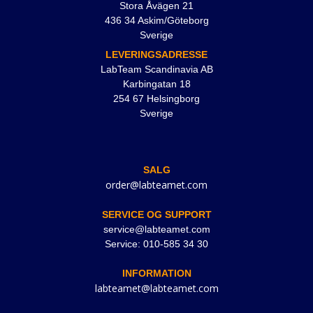
Stora Åvägen 21
436 34 Askim/Göteborg
Sverige
LEVERINGSADRESSE
LabTeam Scandinavia AB
Karbingatan 18
254 67 Helsingborg
Sverige
SALG
order@labteamet.com
SERVICE OG SUPPORT
service@labteamet.com
Service: 010-585 34 30
INFORMATION
labteamet@labteamet.com