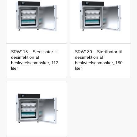
beskyttelsesmasker.
Brug for hjælp til at finde vej blandt Desinfektion af
beskyttelsesmasker?
Kontakt os på 042-300 91 30 eller
labteamet@labteamet.com
SRW115 – Sterilisator til
SRW180 – Sterilisator til
desinfektion af
desinfektion af
beskyttelsesmasker, 112
beskyttelsesmasker, 180
liter
liter