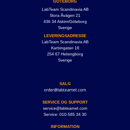
GÖTEBORG
LabTeam Scandinavia AB
Stora Åvägen 21
436 34 Askim/Göteborg
Sverige
LEVERINGSADRESSE
LabTeam Scandinavia AB
Karbingatan 18
254 67 Helsingborg
Sverige
SALG
order@labteamet.com
SERVICE OG SUPPORT
service@labteamet.com
Service: 010-585 34 30
INFORMATION