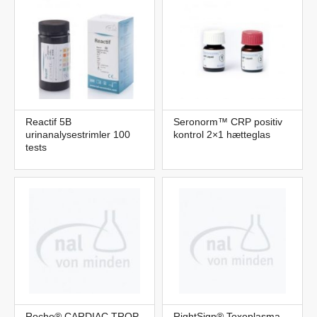
Reactif 5B
Seronorm™ CRP positiv
urinanalysestrimler 100
kontrol 2×1 hætteglas
tests
Roche® CARDIAC TROP
RightSign® Toxoplasma