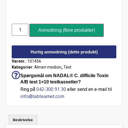
Anmodning (flere produkter)
Hurtig anmodning (dette produkt)
Varenr.:
101456
Kategorier:
Almen medicin
,
Test
Spørgsmål om NADAL® C. difficile Toxin
A/B test 1×10 testkassetter?
042-300 91 30
Ring på
eller send en e-mail til
info@labteamet.com
Beskrivelse