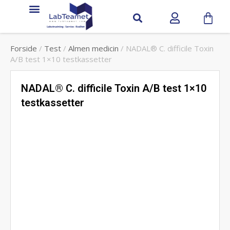
Service & support
Forside
/
Test
/
Almen medicin
/ NADAL® C. difficile Toxin
A/B test 1×10 testkassetter
NADAL® C. difficile Toxin A/B test 1×10
testkassetter